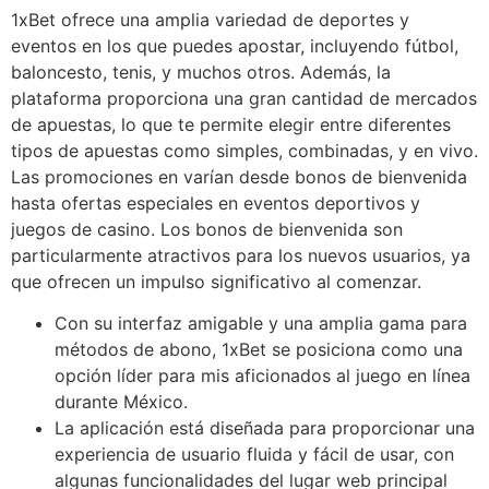
1xBet ofrece una amplia variedad de deportes y
eventos en los que puedes apostar, incluyendo fútbol,
baloncesto, tenis, y muchos otros. Además, la
plataforma proporciona una gran cantidad de mercados
de apuestas, lo que te permite elegir entre diferentes
tipos de apuestas como simples, combinadas, y en vivo.
Las promociones en varían desde bonos de bienvenida
hasta ofertas especiales en eventos deportivos y
juegos de casino. Los bonos de bienvenida son
particularmente atractivos para los nuevos usuarios, ya
que ofrecen un impulso significativo al comenzar.
Con su interfaz amigable y una amplia gama para
métodos de abono, 1xBet se posiciona como una
opción líder para mis aficionados al juego en línea
durante México.
La aplicación está diseñada para proporcionar una
experiencia de usuario fluida y fácil de usar, con
algunas funcionalidades del lugar web principal