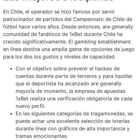
En Chile, el operador se hizo famoso por servir
patrocinador de partidos del Campeonato de Chile de
fútbol hace varios años. Desde entonces, are generally
comunidad de fanáticos de 1xBet durante Chile ha
crecido significativamente. El gambling establishment
en línea destina una amplia gama de opciones de juego
para los dos los gustos y niveles de capacidad.
Con el objetivo sobre prevenir el hackeo de
cuentas durante parte de terceros y para liquidar
que el deportista ha alcanzado are generally
mayoría de momento, la empresa de apuestas
1xBet realiza una verificación obligatoria de cada
nuevo perfil.
En las siguientes categorías de tragamonedas, se
puede achar una excelente selección de loterías
durante línea con gráficos de alta importancia y
tramas emocionantes.