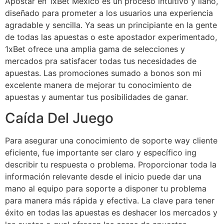
Apostar en 1xBet México es un proceso intuitivo y llano,
diseñado para prometer a los usuarios una experiencia
agradable y sencilla. Ya seas un principiante en la gente
de todas las apuestas o este apostador experimentado,
1xBet ofrece una amplia gama de selecciones y
mercados pra satisfacer todas tus necesidades de
apuestas. Las promociones sumado a bonos son mi
excelente manera de mejorar tu conocimiento de
apuestas y aumentar tus posibilidades de ganar.
Caída Del Juego
Para asegurar una conocimiento de soporte way cliente
eficiente, fue importante ser claro y específico ing
describir tu respuesta o problema. Proporcionar toda la
información relevante desde el inicio puede dar una
mano al equipo para soporte a disponer tu problema
para manera más rápida y efectiva. La clave para tener
éxito en todas las apuestas es deshacer los mercados y