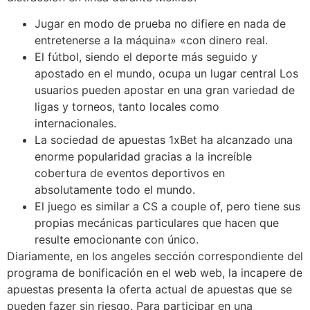
Jugar en modo de prueba no difiere en nada de
entretenerse a la máquina» «con dinero real.
El fútbol, siendo el deporte más seguido y
apostado en el mundo, ocupa un lugar central Los
usuarios pueden apostar en una gran variedad de
ligas y torneos, tanto locales como
internacionales.
La sociedad de apuestas 1xBet ha alcanzado una
enorme popularidad gracias a la increíble
cobertura de eventos deportivos en
absolutamente todo el mundo.
El juego es similar a CS a couple of, pero tiene sus
propias mecánicas particulares que hacen que
resulte emocionante con único.
Diariamente, en los angeles sección correspondiente del
programa de bonificación en el web web, la incapere de
apuestas presenta la oferta actual de apuestas que se
pueden fazer sin riesgo. Para participar en una