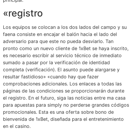
«registro
Los equipos se colocan a los dos lados del campo y su
faena consiste en encajar el balón hacia el lado del
adversario para que este no pueda desviarlo. Tan
pronto como un nuevo cliente de 1xBet se haya inscrito,
es necesario escribir al servicio técnico de inmediato
sumado a pasar por la verificación de identidad
completa (verificación). El asunto puede alargarse y
resultar fastidioso» «cuando hay que fazer
comprobaciones adicionales. Los enlaces a todas las
páginas de las condiciones se proporcionarán durante
el registro. En el futuro, siga las noticias entre ma casa
para apuestas para simply no perderse grandes códigos
promocionales. Esta es una oferta sobre bono de
bienvenida de 1xBet, diseñada para el entretenimiento
en el casino.