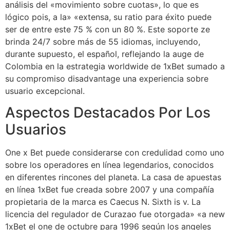
análisis del «movimiento sobre cuotas», lo que es
lógico pois, a la» «extensa, su ratio para éxito puede
ser de entre este 75 % con un 80 %. Este soporte ze
brinda 24/7 sobre más de 55 idiomas, incluyendo,
durante supuesto, el español, reflejando la auge de
Colombia en la estrategia worldwide de 1xBet sumado a
su compromiso disadvantage una experiencia sobre
usuario excepcional.
Aspectos Destacados Por Los
Usuarios
One x Bet puede considerarse con credulidad como uno
sobre los operadores en línea legendarios, conocidos
en diferentes rincones del planeta. La casa de apuestas
en línea 1xBet fue creada sobre 2007 y una compañía
propietaria de la marca es Caecus N. Sixth is v. La
licencia del regulador de Curazao fue otorgada» «a new
1xBet el one de octubre para 1996 según los angeles