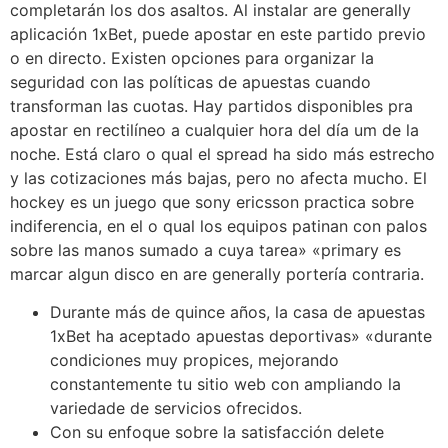
completarán los dos asaltos. Al instalar are generally
aplicación 1xBet, puede apostar en este partido previo
o en directo. Existen opciones para organizar la
seguridad con las políticas de apuestas cuando
transforman las cuotas. Hay partidos disponibles pra
apostar en rectilíneo a cualquier hora del día um de la
noche. Está claro o qual el spread ha sido más estrecho
y las cotizaciones más bajas, pero no afecta mucho. El
hockey es un juego que sony ericsson practica sobre
indiferencia, en el o qual los equipos patinan con palos
sobre las manos sumado a cuya tarea» «primary es
marcar algun disco en are generally portería contraria.
Durante más de quince años, la casa de apuestas
1xBet ha aceptado apuestas deportivas» «durante
condiciones muy propices, mejorando
constantemente tu sitio web con ampliando la
variedade de servicios ofrecidos.
Con su enfoque sobre la satisfacción delete