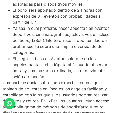
adaptadas para dispositivos móviles.
El bono sera apostado dentro de 24 horas con
expresos de 3+ eventos con probabilidades a
partir de 1. 4.
Ya sea la cual prefieras hacer apuestas en eventos
deportivos, cinematográficos, televisivos u incluso
políticos, 1xBet Chile te ofrece la oportunidad de
probar suerte sobre una amplia diversidade de
categorías.
El juego se basa en Aviator, sólo que en los
angeles pantalla el ludópatatahúr puede observar
not any una mazorca ordinaria, sino un evidente
avión a reacción.
Una parte esencial sobre la» «expertise en cualquier
tablado de apuestas en línea es los angeles facilidad y
estabilidad con la os quais los usuarios podran realizar
depósitos y retiros. En 1xBet, los usuarios llevan acceso
a la amplia gama de métodos de soddisfatto y retiro,