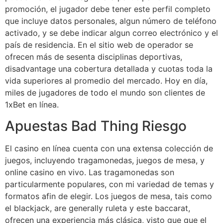
promoción, el jugador debe tener este perfil completo
que incluye datos personales, algun número de teléfono
activado, y se debe indicar algun correo electrónico y el
país de residencia. En el sitio web de operador se
ofrecen más de sesenta disciplinas deportivas,
disadvantage una cobertura detallada y cuotas toda la
vida superiores al promedio del mercado. Hoy en día,
miles de jugadores de todo el mundo son clientes de
1xBet en línea.
Apuestas Bad Thing Riesgo
El casino en línea cuenta con una extensa colección de
juegos, incluyendo tragamonedas, juegos de mesa, y
online casino en vivo. Las tragamonedas son
particularmente populares, con mi variedad de temas y
formatos afin de elegir. Los juegos de mesa, tais como
el blackjack, are generally ruleta y este baccarat,
ofrecen una experiencia más clásica, visto que que el