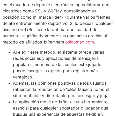
en el mundo de deporte electrónico ing colaborar con
cicatrices como ESL y WePlay, consolidando su
posición como mi marca líder» «durante varios frentes
delete entretenimiento deportivo. Si lo deseas, qualquer
usuario de 1xBet tiene la óptima oportunidad de
aumentar significativamente sus ganancias gracias al
metodo de afiliados 1xPartners
psicomag.com
.
Al elegir este método, el sistema ofrece varias
redes sociales y aplicaciones de mensajería
populares, no meio de las cuales este jugador
puede escoger la opción para registro más
ventajoso.
Además, las opiniones positivas de los usuarios
refuerzan la reputación de 1xBet México como el
sitio confiable y disfrutable para arriesgar y jugar.
La aplicación móvil de 1xBet es una herramienta
esencial para cualquier apostador o jugador que
busque una experiencia de apuestas flexible y