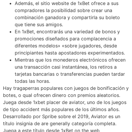
Además, el sitio website de 1xBet ofrece a sus
compradores la posibilidad sobre crear una
combinación ganadora y compartirla su boleto
que tiene sus amigos.
En 1xBet, encontrarás una variedad de bonos y
promociones diseñados para complacencia a
diferentes modelos» «sobre jugadores, desde
principiantes hasta apostadores experimentados.
Mientras que los monederos electrónicos ofrecen
una transacción casi instantánea, los retiros a
tarjetas bancarias o transferencias pueden tardar
todas las horas.
Hay tragaperras populares con juegos de bonificación y
botes, o qual ofrecen dinero con premios aleatorios.
Juega desde 1xbet placer de aviator, uno de los juegos
de tipo accident más populares de los últimos años.
Desarrollado por Spribe sobre el 2019, Aviator es un
título insignia de are generally categoría completa.
Juega a este título desde 1xBet on the web