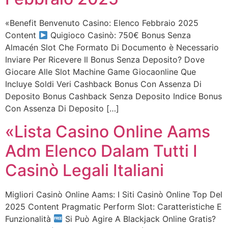
«Benefit Benvenuto Casino: Elenco Febbraio 2025
Content
Quigioco Casinò: 750€ Bonus Senza
Almacén Slot Che Formato Di Documento è Necessario
Inviare Per Ricevere Il Bonus Senza Deposito? Dove
Giocare Alle Slot Machine Game Giocaonline Que
Incluye Soldi Veri Cashback Bonus Con Assenza Di
Deposito Bonus Cashback Senza Deposito Indice Bonus
Con Assenza Di Deposito […]
«Lista Casino Online Aams
Adm Elenco Dalam Tutti I
Casinò Legali Italiani
Migliori Casinò Online Aams: I Siti Casinò Online Top Del
2025 Content Pragmatic Perform Slot: Caratteristiche E
Funzionalità
Si Può Agire A Blackjack Online Gratis?