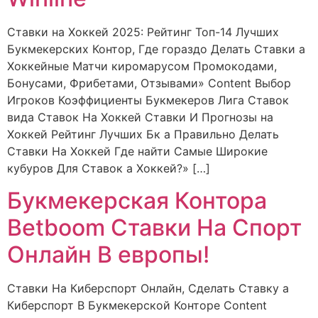
Ставки на Хоккей 2025: Рейтинг Топ-14 Лучших
Букмекерских Контор, Где гораздо Делать Ставки а
Хоккейные Матчи киромарусом Промокодами,
Бонусами, Фрибетами, Отзывами» Content Выбор
Игроков Коэффициенты Букмекеров Лига Ставок
вида Ставок На Хоккей Ставки И Прогнозы на
Хоккей Рейтинг Лучших Бк а Правильно Делать
Ставки На Хоккей Где найти Самые Широкие
кубуров Для Ставок а Хоккей?» […]
Букмекерская Контора
Betboom Ставки На Спорт
Онлайн В европы!
Ставки На Киберспорт Онлайн, Сделать Ставку а
Киберспорт В Букмекерской Конторе Content