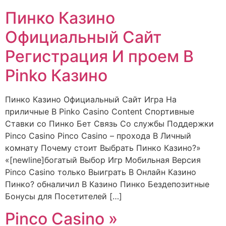
Пинко Казино
Официальный Сайт
Регистрация И проем В
Pinko Казино
Пинко Казино Официальный Сайт Игра На
приличные В Pinko Casino Content Спортивные
Ставки со Пинко Бет​ Связь Со службы Поддержки
Pinco Casino Pinco Casino – прохода В Личный
комнату Почему стоит Выбрать Пинко Казино?»
«[newline]богатый Выбор Игр​ Мобильная Версия
Pinco Casino только Выиграть В Онлайн Казино
Пинко? обналичил В Казино Пинко Бездепозитные
Бонусы для Посетителей […]
Pinco Casino »