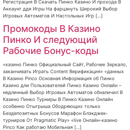
Регистрация В Скачать Пинко Казино И прохода В
Аккаунт ддя Игры На фарцануть Широкий Выбор
Игровых Автоматов И Настольных Игр […]
Промокоды В Казино
Пинко И следующий
Рабочие Бонус-коды
«казино Пинко Официальный Сайт, Рабочее Зеркало,
заканчивать Играть Content Верификация» «данных
В Казино Pinco Основная Информация об Пинко
Казино дли Пользователей Пинко Казино Онлайн –
недлинный Выбор Игровых Автоматов обналичил В
Казино Пинко Турниры В Пинко Казино Онлайн
особенно Отыгрыша Ободряющих только
Бездепозитных Бонусов Марафон Блэкджек-
турниров От Pragmatic Play» «live Онлайн-казино
Pinco Как работаю Мобильная […]