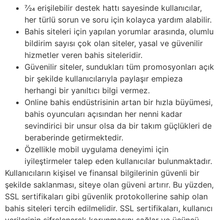
7⁄24 erişilebilir destek hattı sayesinde kullanıcılar,
her türlü sorun ve soru için kolayca yardım alabilir.
Bahis siteleri için yapılan yorumlar arasında, olumlu
bildirim sayısı çok olan siteler, yasal ve güvenilir
hizmetler veren bahis siteleridir.
Güvenilir siteler, sundukları tüm promosyonları açık
bir şekilde kullanıcılarıyla paylaşır empieza
herhangi bir yanıltıcı bilgi vermez.
Online bahis endüstrisinin artan bir hızla büyümesi,
bahis oyuncuları açısından her nenni kadar
sevindirici bir unsur olsa da bir takım güçlükleri de
beraberinde getirmektedir.
Özellikle mobil uygulama deneyimi için
iyileştirmeler talep eden kullanıcılar bulunmaktadır.
Kullanıcıların kişisel ve finansal bilgilerinin güvenli bir
şekilde saklanması, siteye olan güveni artırır. Bu yüzden,
SSL sertifikaları gibi güvenlik protokollerine sahip olan
bahis siteleri tercih edilmelidir. SSL sertifikaları, kullanıcı