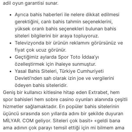
adil oyun garantisi sunar.
Ayrıca bahis haberleri ile nelere dikkat edilmesi
gerektiğini, canlı bahis tahmin seçeneklerini,
yüksek oranlı bahis seçenekleri bulunan bahis
siteleri bilgilerini bir araya topluyoruz.
Televizyonda bir ürünün reklamını görürsünüz ve
fiyat çok ucuz görünür.
Geçtiğimiz aylarda Spor Toto İddaa’yı
özelleştirmek için ihaleye sunmuştur.
Yasal Bahis Siteleri, Türkiye Cumhuriyeti
Devleti’nden sah olarak izin joe ve vergilerini
ödeyen bahis siteleridir.
Geniş bir kullanıcı kitlesine hitap eden Extrabet, hem
spor bahisleri hem sobre casino oyunları alanında çeşitli
hizmetler sağlamaktadır. En popüler bahis sitelerinin
üçüncü sırasında son yıllarda adını bir şekilde duyuran
MİLYAR. COM geliyor. Siteleri çok basit» «geldi bana
ama adının çok parayı temsil ettiği için mi bilmem ama