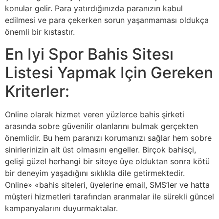
konular gelir. Para yatırdığınızda paranızın kabul
edilmesi ve para çekerken sorun yaşanmaması oldukça
önemli bir kıstastır.
En Iyi Spor Bahis Sitesı
Listesi Yapmak Için Gereken
Kriterler:
Online olarak hizmet veren yüzlerce bahis şirketi
arasında sobre güvenilir olanlarını bulmak gerçekten
önemlidir. Bu hem paranızı korumanızı sağlar hem sobre
sinirlerinizin alt üst olmasını engeller. Birçok bahisçi,
gelişi güzel herhangi bir siteye üye olduktan sonra kötü
bir deneyim yaşadığını sıklıkla dile getirmektedir.
Online» «bahis siteleri, üyelerine email, SMS’ler ve hatta
müşteri hizmetleri tarafından aranmalar ile sürekli güncel
kampanyalarını duyurmaktalar.