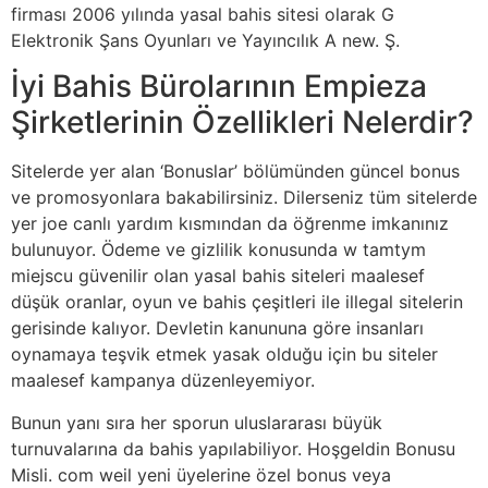
firması 2006 yılında yasal bahis sitesi olarak G
Elektronik Şans Oyunları ve Yayıncılık A new. Ş.
İyi Bahis Bürolarının Empieza
Şirketlerinin Özellikleri Nelerdir?
Sitelerde yer alan ‘Bonuslar’ bölümünden güncel bonus
ve promosyonlara bakabilirsiniz. Dilerseniz tüm sitelerde
yer joe canlı yardım kısmından da öğrenme imkanınız
bulunuyor. Ödeme ve gizlilik konusunda w tamtym
miejscu güvenilir olan yasal bahis siteleri maalesef
düşük oranlar, oyun ve bahis çeşitleri ile illegal sitelerin
gerisinde kalıyor. Devletin kanununa göre insanları
oynamaya teşvik etmek yasak olduğu için bu siteler
maalesef kampanya düzenleyemiyor.
Bunun yanı sıra her sporun uluslararası büyük
turnuvalarına da bahis yapılabiliyor. Hoşgeldin Bonusu
Misli. com weil yeni üyelerine özel bonus veya