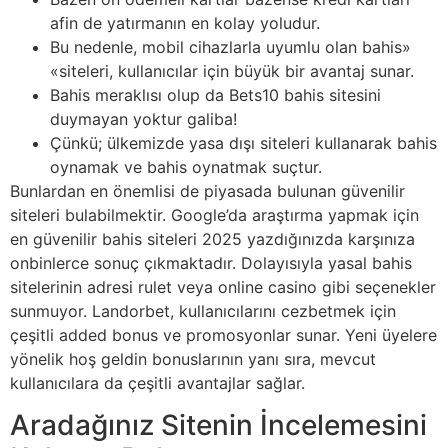
afin de yatırmanın en kolay yoludur.
Bu nedenle, mobil cihazlarla uyumlu olan bahis»
«siteleri, kullanıcılar için büyük bir avantaj sunar.
Bahis meraklısı olup da Bets10 bahis sitesini
duymayan yoktur galiba!
Çünkü; ülkemizde yasa dışı siteleri kullanarak bahis
oynamak ve bahis oynatmak suçtur.
Bunlardan en önemlisi de piyasada bulunan güvenilir
siteleri bulabilmektir. Google’da araştırma yapmak için
en güvenilir bahis siteleri 2025 yazdığınızda karşınıza
onbinlerce sonuç çıkmaktadır. Dolayısıyla yasal bahis
sitelerinin adresi rulet veya online casino gibi seçenekler
sunmuyor. Landorbet, kullanıcılarını cezbetmek için
çeşitli added bonus ve promosyonlar sunar. Yeni üyelere
yönelik hoş geldin bonuslarının yanı sıra, mevcut
kullanıcılara da çeşitli avantajlar sağlar.
Aradağınız Sitenin İncelemesini