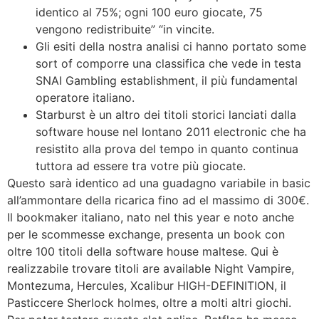
identico al 75%; ogni 100 euro giocate, 75
vengono redistribuite” “in vincite.
Gli esiti della nostra analisi ci hanno portato some
sort of comporre una classifica che vede in testa
SNAI Gambling establishment, il più fundamental
operatore italiano.
Starburst è un altro dei titoli storici lanciati dalla
software house nel lontano 2011 electronic che ha
resistito alla prova del tempo in quanto continua
tuttora ad essere tra votre più giocate.
Questo sarà identico ad una guadagno variabile in basic
all’ammontare della ricarica fino ad el massimo di 300€.
Il bookmaker italiano, nato nel this year e noto anche
per le scommesse exchange, presenta un book con
oltre 100 titoli della software house maltese. Qui è
realizzabile trovare titoli are available Night Vampire,
Montezuma, Hercules, Xcalibur HIGH-DEFINITION, il
Pasticcere Sherlock holmes, oltre a molti altri giochi.