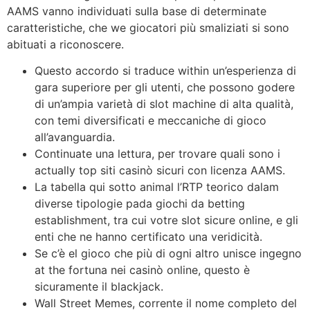
AAMS vanno individuati sulla base di determinate
caratteristiche, che we giocatori più smaliziati si sono
abituati a riconoscere.
Questo accordo si traduce within un’esperienza di
gara superiore per gli utenti, che possono godere
di un’ampia varietà di slot machine di alta qualità,
con temi diversificati e meccaniche di gioco
all’avanguardia.
Continuate una lettura, per trovare quali sono i
actually top siti casinò sicuri con licenza AAMS.
La tabella qui sotto animal l’RTP teorico dalam
diverse tipologie pada giochi da betting
establishment, tra cui votre slot sicure online, e gli
enti che ne hanno certificato una veridicità.
Se c’è el gioco che più di ogni altro unisce ingegno
at the fortuna nei casinò online, questo è
sicuramente il blackjack.
Wall Street Memes, corrente il nome completo del