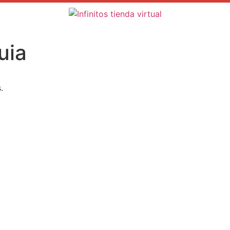
uia
.