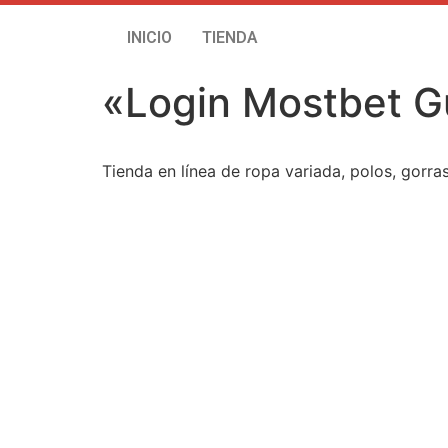
INICIO
TIENDA
«Login Mostbet G
Tienda en línea de ropa variada, polos, gorras