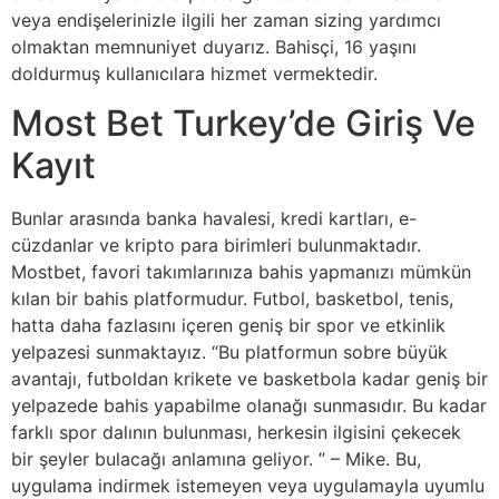
veya endişelerinizle ilgili her zaman sizing yardımcı
olmaktan memnuniyet duyarız. Bahisçi, 16 yaşını
doldurmuş kullanıcılara hizmet vermektedir.
Most Bet Turkey’de Giriş Ve
Kayıt
Bunlar arasında banka havalesi, kredi kartları, e-
cüzdanlar ve kripto para birimleri bulunmaktadır.
Mostbet, favori takımlarınıza bahis yapmanızı mümkün
kılan bir bahis platformudur. Futbol, basketbol, tenis,
hatta daha fazlasını içeren geniş bir spor ve etkinlik
yelpazesi sunmaktayız. “Bu platformun sobre büyük
avantajı, futboldan krikete ve basketbola kadar geniş bir
yelpazede bahis yapabilme olanağı sunmasıdır. Bu kadar
farklı spor dalının bulunması, herkesin ilgisini çekecek
bir şeyler bulacağı anlamına geliyor. ” – Mike. Bu,
uygulama indirmek istemeyen veya uygulamayla uyumlu