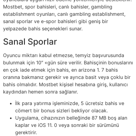
Mostbet, spor bahisleri, canlı bahisler, gambling
establishment oyunları, canlı gambling establishment,
sanal sporlar ve e-spor bahisleri gibi geniş bir
yelpazede bahis seçenekleri sunar.
Sanal Sporlar
Oyuncu miktarı kabul etmezse, temyiz başvurusunda
bulunmak için 10″ «gün süre verilir. Bahisçinin bonuslarını
en çok iade etmek için bahis, en arizona 1. 7 bahis
oranına bakmanız gerekir ve ayrıca basit veya çoklu bir
bahis olmalıdır. Mostbet kişisel hesabına giriş, kullanıcı
kaydından hemen sonra sağlanır.
İlk para yatırma işleminizde, 5 ücretsiz bahis ve
cömert bir bonus sizleri bekliyor olacak.
Uygulama, cihazınızın belleğinde 87 MB boş alan
kaplar ve iOS 11. 0 veya sonraki bir sürümünü
gerektirir.