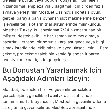
Genellikle büyük veya popüler dosyalar, indirmeleri
hızlandırmak empieza yükü dağıtmak için birden fazla
aynaya yerleştirilir. MostBet Casino’da ücretsiz oyun,
gerçek parayla bahis oynanan slot makinelerine benzer
işlevsellikteki slotların trial sürümlerinde mümkündür.
Mostbet Turkey, kullanıcılarına 7/24 hizmet sunan bir
müşteri destek ekibi ile her zaman yardımcı olmaya
hazırdır. Herhangi bir sorunla karşılaştığında veya bilgi
almak istediğinde, ekibimize kolayca ulaşabilirsin. – Para
çekme, pra çekme talebinin yapıldığı andan itibaren
twenty-four saat içinde gerçekleşir.
Bu Bonustan Yararlanmak Için
Aşağıdaki Adımları Izleyin:
Mostbet, ödemeleri hızlı ve güvenilir bir şekilde
gerçekleştirir, genellikle twenty-four saat içinde
tamamlanır. Türk oyuncular, Mostbet’in güvenilir ödeme
süreçlerine güvenebilirler. MostBet. apresentando