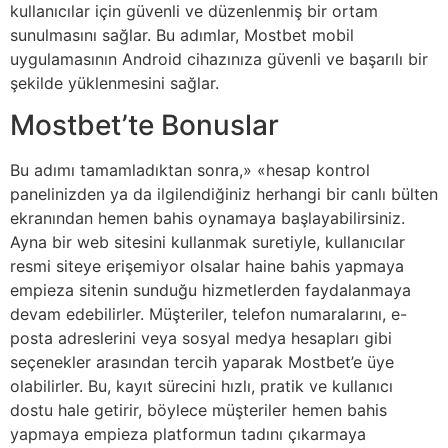
kullanıcılar için güvenli ve düzenlenmiş bir ortam
sunulmasını sağlar. Bu adımlar, Mostbet mobil
uygulamasının Android cihazınıza güvenli ve başarılı bir
şekilde yüklenmesini sağlar.
Mostbet’te Bonuslar
Bu adımı tamamladıktan sonra,» «hesap kontrol
panelinizden ya da ilgilendiğiniz herhangi bir canlı bülten
ekranından hemen bahis oynamaya başlayabilirsiniz.
Ayna bir web sitesini kullanmak suretiyle, kullanıcılar
resmi siteye erişemiyor olsalar haine bahis yapmaya
empieza sitenin sunduğu hizmetlerden faydalanmaya
devam edebilirler. Müşteriler, telefon numaralarını, e-
posta adreslerini veya sosyal medya hesapları gibi
seçenekler arasından tercih yaparak Mostbet’e üye
olabilirler. Bu, kayıt sürecini hızlı, pratik ve kullanıcı
dostu hale getirir, böylece müşteriler hemen bahis
yapmaya empieza platformun tadını çıkarmaya