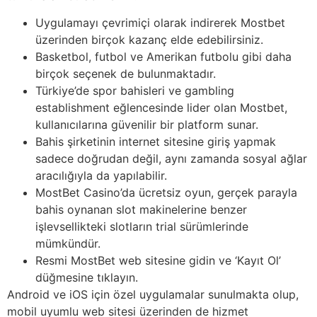
Uygulamayı çevrimiçi olarak indirerek Mostbet
üzerinden birçok kazanç elde edebilirsiniz.
Basketbol, futbol ve Amerikan futbolu gibi daha
birçok seçenek de bulunmaktadır.
Türkiye’de spor bahisleri ve gambling
establishment eğlencesinde lider olan Mostbet,
kullanıcılarına güvenilir bir platform sunar.
Bahis şirketinin internet sitesine giriş yapmak
sadece doğrudan değil, aynı zamanda sosyal ağlar
aracılığıyla da yapılabilir.
MostBet Casino’da ücretsiz oyun, gerçek parayla
bahis oynanan slot makinelerine benzer
işlevsellikteki slotların trial sürümlerinde
mümkündür.
Resmi MostBet web sitesine gidin ve ‘Kayıt Ol’
düğmesine tıklayın.
Android ve iOS için özel uygulamalar sunulmakta olup,
mobil uyumlu web sitesi üzerinden de hizmet