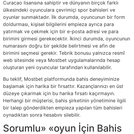
Curacao lisansına sahiptir ve dünyanın birçok farklı
ülkesindeki oyunculara çevrimiçi spor bahisleri ve
oyunlar sunmaktadır. İlk durumda, oyuncunun bir form
doldurması, kişisel bilgilerini empieza ayrıca para
yatırmak ve çekmek için bir e-posta adresi ve para
birimini girmesi gerekecektir. İkinci durumda, oyuncunun
numarasını doğru bir şekilde belirtmesi ve afin de
birimini seçmesi gerekir. Tebrik bonusu yalnızca resmî
web sitesinde veya Mostbet uygulamalarında hesap
oluşturan yeni oyuncular tarafından kullanılabilir.
Bu teklif, Mostbet platformunda bahis deneyiminize
başlamak için harika bir fırsattır. Kazançlarınızı en üst
düzeye çıkarmak için bu harika fırsatı kaçırmayın.
Herhangi bir müşterisi, bahis şirketinin yönetimine ilgili
bir talep gönderdikten empieza yapılan tüm bahisleri
oynadıktan sonra hesabını silebilir.
Sorumlu» «oyun İçin Bahis