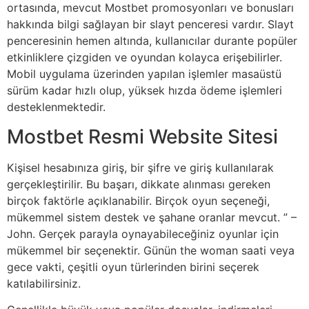
ortasında, mevcut Mostbet promosyonları ve bonusları
hakkında bilgi sağlayan bir slayt penceresi vardır. Slayt
penceresinin hemen altında, kullanıcılar durante popüler
etkinliklere çizgiden ve oyundan kolayca erişebilirler.
Mobil uygulama üzerinden yapılan işlemler masaüstü
sürüm kadar hızlı olup, yüksek hızda ödeme işlemleri
desteklenmektedir.
Mostbet Resmi Website Sitesi
Kişisel hesabınıza giriş, bir şifre ve giriş kullanılarak
gerçekleştirilir. Bu başarı, dikkate alınması gereken
birçok faktörle açıklanabilir. Birçok oyun seçeneği,
mükemmel sistem destek ve şahane oranlar mevcut. ” –
John. Gerçek parayla oynayabileceğiniz oyunlar için
mükemmel bir seçenektir. Günün the woman saati veya
gece vakti, çeşitli oyun türlerinden birini seçerek
katılabilirsiniz.