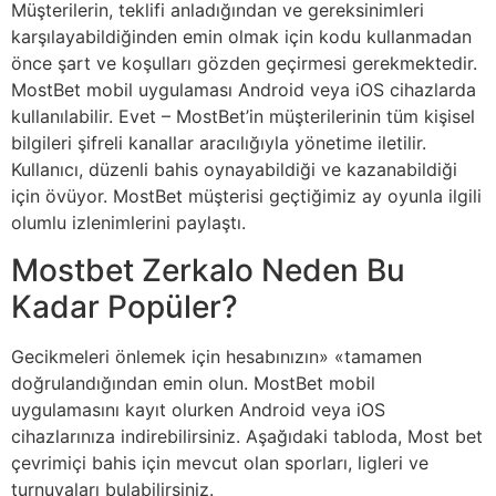
Müşterilerin, teklifi anladığından ve gereksinimleri
karşılayabildiğinden emin olmak için kodu kullanmadan
önce şart ve koşulları gözden geçirmesi gerekmektedir.
MostBet mobil uygulaması Android veya iOS cihazlarda
kullanılabilir. Evet – MostBet’in müşterilerinin tüm kişisel
bilgileri şifreli kanallar aracılığıyla yönetime iletilir.
Kullanıcı, düzenli bahis oynayabildiği ve kazanabildiği
için övüyor. MostBet müşterisi geçtiğimiz ay oyunla ilgili
olumlu izlenimlerini paylaştı.
Mostbet Zerkalo Neden Bu
Kadar Popüler?
Gecikmeleri önlemek için hesabınızın» «tamamen
doğrulandığından emin olun. MostBet mobil
uygulamasını kayıt olurken Android veya iOS
cihazlarınıza indirebilirsiniz. Aşağıdaki tabloda, Most bet
çevrimiçi bahis için mevcut olan sporları, ligleri ve
turnuvaları bulabilirsiniz.