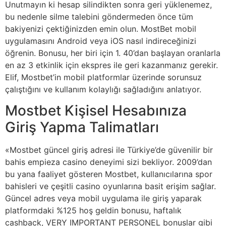
Unutmayın ki hesap silindikten sonra geri yüklenemez,
bu nedenle silme talebini göndermeden önce tüm
bakiyenizi çektiğinizden emin olun. MostBet mobil
uygulamasını Android veya iOS nasıl indireceğinizi
öğrenin. Bonusu, her biri için 1. 40’dan başlayan oranlarla
en az 3 etkinlik için ekspres ile geri kazanmanız gerekir.
Elif, Mostbet’in mobil platformlar üzerinde sorunsuz
çalıştığını ve kullanım kolaylığı sağladığını anlatıyor.
Mostbet Kişisel Hesabınıza
Giriş Yapma Talimatları
«Mostbet güncel giriş adresi ile Türkiye’de güvenilir bir
bahis empieza casino deneyimi sizi bekliyor. 2009’dan
bu yana faaliyet gösteren Mostbet, kullanıcılarına spor
bahisleri ve çeşitli casino oyunlarına basit erişim sağlar.
Güncel adres veya mobil uygulama ile giriş yaparak
platformdaki %125 hoş geldin bonusu, haftalık
cashback, VERY IMPORTANT PERSONEL bonuslar gibi