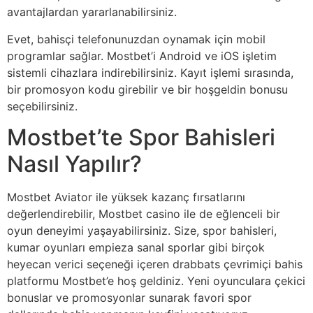
avantajlardan yararlanabilirsiniz.
Evet, bahisçi telefonunuzdan oynamak için mobil
programlar sağlar. Mostbet’i Android ve iOS işletim
sistemli cihazlara indirebilirsiniz. Kayıt işlemi sırasında,
bir promosyon kodu girebilir ve bir hoşgeldin bonusu
seçebilirsiniz.
Mostbet’te Spor Bahisleri
Nasıl Yapılır?
Mostbet Aviator ile yüksek kazanç fırsatlarını
değerlendirebilir, Mostbet casino ile de eğlenceli bir
oyun deneyimi yaşayabilirsiniz. Size, spor bahisleri,
kumar oyunları empieza sanal sporlar gibi birçok
heyecan verici seçeneği içeren drabbats çevrimiçi bahis
platformu Mostbet’e hoş geldiniz. Yeni oyunculara çekici
bonuslar ve promosyonlar sunarak favori spor