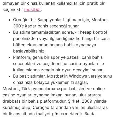
olmayan bir cihaz kullanan kullanıcılar için pratik bir
seçenektir
mostbet
.
Örneğin, bir Şampiyonlar Ligi maçı için, Mostbet
300’e kadar bahis seçeneği sunar.
Bu adımı tamamladıktan sonra,» «hesap kontrol
panelinizden veya ilgilendiğiniz herhangi bir canlı
bülten ekranından hemen bahis oynamaya
başlayabilirsiniz.
Platform, geniş bir spor yelpazesi, canlı bahis
seçenekleri ve çeşitli online casino oyunları ile
kullanıcılarına zengin bir oyun deneyimi sunar.
Bu basit adımlar, Mostbet’in Windows versiyonunu
cihazınıza kolayca yüklemenizi sağlar.
Mostbet, Türk oyunculara» «spor bahisleri ve online
casino oyunları oynama imkanı sunan, uluslararası
drabbats bir bahis platformudur. Şirket, 2009 yılında
kurulmuş olup, Curaçao tarafından verilen uluslararası
bir lisans altında faaliyet göstermektedir. Bu da