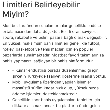
Limitleri Belirleyebilir
Miyim?
Mostbet tarafından sunulan oranlar genellikle endüstri
ortalamasından daha düşüktür. Belirli oran seviyesi,
spora, rekabete ve belirli pazara bağlı olarak değişebilir.
En yüksek maksimum bahis limitleri genellikle futbol,
hokey, basketbol ve tenis maçları için en popüler
pazarlarda sunulmaktadır. Mostbet favori takımlarınıza
bahis yapmanızı sağlayan bir bahis platformudur.
– Kumar endüstrisi burada düzenlenmediği için
şirketin Türkiye’de faaliyet gösterme lisansı yoktur.
Mobil uygulama üzerinden yapılan işlemler
masaüstü sürüm kadar hızlı olup, yüksek hızda
ödeme işlemleri desteklenmektedir.
Genellikle spor bahis uygulamaları tabletler için
dikkate alınmaz, ancak bu platform önde gelen