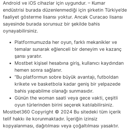
Android ve iOS cihazlar için uygundur. – Kumar
endüstrisi burada düzenlenmediği için şirketin Türkiye’de
faaliyet gösterme lisansı yoktur. Ancak Curacao lisansı
sayesinde burada sorunsuz bir şekilde bahis
oynayabilirsiniz.
Platformumuzda her oyun, farklı mekanikler ve
temalar sunarak eğlenceli bir deneyim ve kazanç
şansı yaratır.
Mostbet kişisel hesabına giriş, kullanıcı kaydından
hemen sonra sağlanır.
“Bu platformun sobre büyük avantajı, futboldan
krikete ve basketbola kadar geniş bir yelpazede
bahis yapabilme olanağı sunmasıdır.
Günün the woman saati veya gece vakti, çeşitli
oyun türlerinden birini seçerek katılabilirsiniz.
Mostbet360 Copyright © 2024 Bu sitedeki tüm içerik
telif hakkı ile korunmaktadır. İçeriğin izinsiz
kopyalanması, dağıtılması veya çoğaltılması yasaktır.