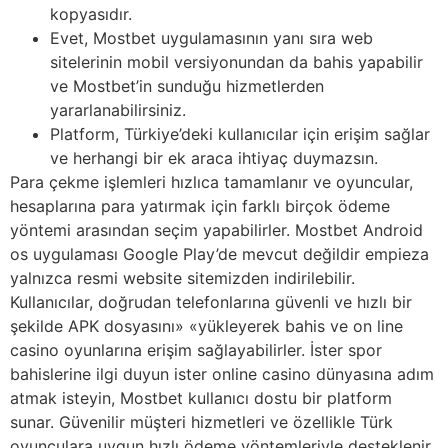
kopyasıdır.
Evet, Mostbet uygulamasının yanı sıra web
sitelerinin mobil versiyonundan da bahis yapabilir
ve Mostbet’in sunduğu hizmetlerden
yararlanabilirsiniz.
Platform, Türkiye’deki kullanıcılar için erişim sağlar
ve herhangi bir ek araca ihtiyaç duymazsın.
Para çekme işlemleri hızlıca tamamlanır ve oyuncular,
hesaplarına para yatırmak için farklı birçok ödeme
yöntemi arasından seçim yapabilirler. Mostbet Android
os uygulaması Google Play’de mevcut değildir empieza
yalnızca resmi website sitemizden indirilebilir.
Kullanıcılar, doğrudan telefonlarına güvenli ve hızlı bir
şekilde APK dosyasını» «yükleyerek bahis ve on line
casino oyunlarına erişim sağlayabilirler. İster spor
bahislerine ilgi duyun ister online casino dünyasına adım
atmak isteyin, Mostbet kullanıcı dostu bir platform
sunar. Güvenilir müşteri hizmetleri ve özellikle Türk
oyunculara uygun hızlı ödeme yöntemleriyle desteklenir.