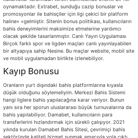
oynamaktadır. Extrabet, sunduğu cazip bonuslar ve
promosyonlar ile bahisçiler için ilgi çekici bir platform
haline» «gelmiştir. Sitenin bonus politikası, kullanıcıların
bahis deneyimlerini maksimize etmelerine yardımcı
olacak şekilde tasarlanmıştır. Canlı Yayın Uygulaması
Birçok farklı spor ve ligden maçları canlı yayınlayabilen
bir altyapıya sahip Nesine. Bu maçlar website, mobil site
ve mobil uygulamadan birlikte izlenebiliyor.
Kayıp Bonusu
Oranların yurt dışındaki bahis platformlarına kıyasla
düşük olduğunu söylemeliyim. Merkezi Bahis Sistemi
hangi liglere bahis yapılacağına karar veriyor. Bunun
yanı sıra her sporun uluslararası büyük turnuvalarına da
bahis yapılabiliyor. Damabet, kullanıcıların para
transferlerini hızlandırmak için sürekli çalışıyor. 2021
yılında kurulan Damabet Bahis Sitesi, çevrimiçi bahis
sektöründe kaliteli hizmet sunmak amacıyla yola çıktı.