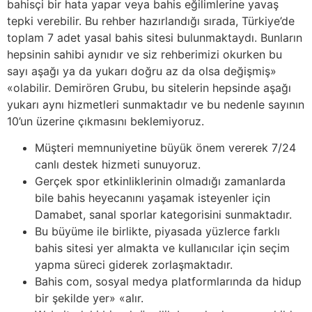
bahisçi bir hata yapar veya bahis eğilimlerine yavaş
tepki verebilir. Bu rehber hazırlandığı sırada, Türkiye’de
toplam 7 adet yasal bahis sitesi bulunmaktaydı. Bunların
hepsinin sahibi aynıdır ve siz rehberimizi okurken bu
sayı aşağı ya da yukarı doğru az da olsa değişmiş»
«olabilir. Demirören Grubu, bu sitelerin hepsinde aşağı
yukarı aynı hizmetleri sunmaktadır ve bu nedenle sayının
10’un üzerine çıkmasını beklemiyoruz.
Müşteri memnuniyetine büyük önem vererek 7/24
canlı destek hizmeti sunuyoruz.
Gerçek spor etkinliklerinin olmadığı zamanlarda
bile bahis heyecanını yaşamak isteyenler için
Damabet, sanal sporlar kategorisini sunmaktadır.
Bu büyüme ile birlikte, piyasada yüzlerce farklı
bahis sitesi yer almakta ve kullanıcılar için seçim
yapma süreci giderek zorlaşmaktadır.
Bahis com, sosyal medya platformlarında da hidup
bir şekilde yer» «alır.