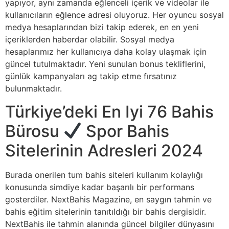
yapıyor, aynı zamanda eğlenceli içerik ve videolar ile
kullanıcıların eğlence adresi oluyoruz. Her oyuncu sosyal
medya hesaplarından bizi takip ederek, en en yeni
içeriklerden haberdar olabilir. Sosyal medya
hesaplarımız her kullanıcıya daha kolay ulaşmak için
güncel tutulmaktadır. Yeni sunulan bonus tekliflerini,
günlük kampanyaları ag takip etme fırsatınız
bulunmaktadır.
Türkiye’deki En Iyi 76 Bahis
Bürosu
Spor Bahis
Sitelerinin Adresleri 2024
Burada onerilen tum bahis siteleri kullanım kolaylığı
konusunda simdiye kadar başarılı bir performans
gosterdiler. NextBahis Magazine, en saygın tahmin ve
bahis eğitim sitelerinin tanıtıldığı bir bahis dergisidir.
NextBahis ile tahmin alanında güncel bilgiler dünyasını