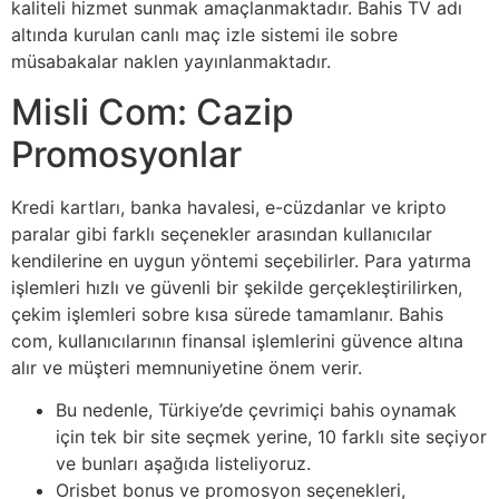
kaliteli hizmet sunmak amaçlanmaktadır. Bahis TV adı
altında kurulan canlı maç izle sistemi ile sobre
müsabakalar naklen yayınlanmaktadır.
Misli Com: Cazip
Promosyonlar
Kredi kartları, banka havalesi, e-cüzdanlar ve kripto
paralar gibi farklı seçenekler arasından kullanıcılar
kendilerine en uygun yöntemi seçebilirler. Para yatırma
işlemleri hızlı ve güvenli bir şekilde gerçekleştirilirken,
çekim işlemleri sobre kısa sürede tamamlanır. Bahis
com, kullanıcılarının finansal işlemlerini güvence altına
alır ve müşteri memnuniyetine önem verir.
Bu nedenle, Türkiye’de çevrimiçi bahis oynamak
için tek bir site seçmek yerine, 10 farklı site seçiyor
ve bunları aşağıda listeliyoruz.
Orisbet bonus ve promosyon seçenekleri,