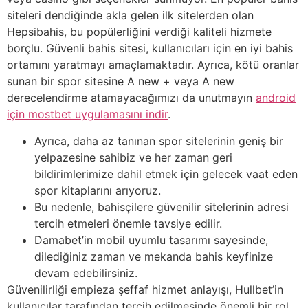
siteleri dendiğinde akla gelen ilk sitelerden olan
Hepsibahis, bu popülerliğini verdiği kaliteli hizmete
borçlu. Güvenli bahis sitesi, kullanıcıları için en iyi bahis
ortamını yaratmayı amaçlamaktadır. Ayrıca, kötü oranlar
sunan bir spor sitesine A new + veya A new
derecelendirme atamayacağımızı da unutmayın
android
için mostbet uygulamasını indir
.
Ayrıca, daha az tanınan spor sitelerinin geniş bir
yelpazesine sahibiz ve her zaman geri
bildirimlerimize dahil etmek için gelecek vaat eden
spor kitaplarını arıyoruz.
Bu nedenle, bahisçilere güvenilir sitelerinin adresi
tercih etmeleri önemle tavsiye edilir.
Damabet’in mobil uyumlu tasarımı sayesinde,
dilediğiniz zaman ve mekanda bahis keyfinize
devam edebilirsiniz.
Güvenilirliği empieza şeffaf hizmet anlayışı, Hullbet’in
kullanıcılar tarafından tercih edilmesinde önemli bir rol