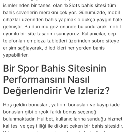
isimlerinden bir tanesi olan 1xSlots bahis sitesi tüm
bahis severlerin merakını çekiyor. Günümüzde, mobil
cihazlar üzerinden bahis yapmak oldukça yaygın hale
gelmiştir. Bu durumu göz önünde bulundurarak mobil
uyumlu bir site tasarımı sunuyoruz. Kullanıcılar, cep
telefonları empieza tabletleri üzerinden sobre siteye
erişim sağlayarak, diledikleri her yerden bahis
yapabilirler.
Bir Spor Bahis Sitesinin
Performansını Nasıl
Değerlendirir Ve Izleriz?
Hoş geldin bonusları, yatırım bonusları ve kayıp iade
bonusları gibi birçok farklı bonus seçeneği
bulunmaktadır. Hullbet, kullanıcılarına sunduğu hizmet
kalitesi ve çeşitliliği ile dikkat çeken bir bahis sitesidir.