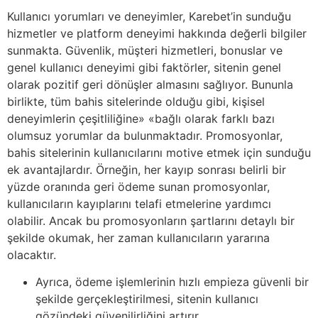
Kullanıcı yorumları ve deneyimler, Karebet’in sunduğu
hizmetler ve platform deneyimi hakkında değerli bilgiler
sunmakta. Güvenlik, müşteri hizmetleri, bonuslar ve
genel kullanıcı deneyimi gibi faktörler, sitenin genel
olarak pozitif geri dönüşler almasını sağlıyor. Bununla
birlikte, tüm bahis sitelerinde olduğu gibi, kişisel
deneyimlerin çeşitliliğine» «bağlı olarak farklı bazı
olumsuz yorumlar da bulunmaktadır. Promosyonlar,
bahis sitelerinin kullanıcılarını motive etmek için sunduğu
ek avantajlardır. Örneğin, her kayıp sonrası belirli bir
yüzde oranında geri ödeme sunan promosyonlar,
kullanıcıların kayıplarını telafi etmelerine yardımcı
olabilir. Ancak bu promosyonların şartlarını detaylı bir
şekilde okumak, her zaman kullanıcıların yararına
olacaktır.
Ayrıca, ödeme işlemlerinin hızlı empieza güvenli bir
şekilde gerçekleştirilmesi, sitenin kullanıcı
gözündeki güvenilirliğini artırır.