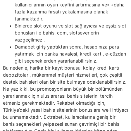
kullanıcılarının oyun keyfini artırmasına ve» «daha
fazla kazanma fırsatı yakalamasına olanak
tanımaktadır.
Binlerce slot oyunu ve slot sağlayıcısı ve eşsiz slot
bonusları ile bahis. com, slotseverlerin
vazgeçilmezi.
Damabet giriş yaptıktan sonra, hesabınıza para
yatırmak için banka havalesi, kredi kartı, e-cüzdan
gibi seçeneklerden yararlanabilirsiniz.
Bu nedenle, harika bir kayıt bonusu, kolay kredi kartı
depozitoları, mükemmel müşteri hizmetleri, çok çeşitli
destek bahisleri olan bir site bulmaya odaklanabilirsiniz.
Ne yazık ki, bu promosyonların büyük bir bölümünden
yararlanmak için uluslararası bahis sitelerini tercih
etmeniz gerekmektedir. Rekabet olmadığı için,
Türkiye’deki yasal bahis sitelerinin bonuslara weil ihtiyacı
bulunmamaktadır. Extrabet, kullanıcılarına geniş bir
bahis seçenekleri yelpazesi sunan çevrimiçi bir bahis