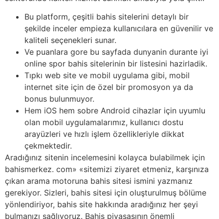
Bu platform, çeşitli bahis sitelerini detaylı bir
şekilde inceler empieza kullanıcılara en güvenilir ve
kaliteli seçenekleri sunar.
Ve puanlara gore bu sayfada dunyanin durante iyi
online spor bahis sitelerinin bir listesini hazirladik.
Tıpkı web site ve mobil uygulama gibi, mobil
internet site için de özel bir promosyon ya da
bonus bulunmuyor.
Hem iOS hem sobre Android cihazlar için uyumlu
olan mobil uygulamalarımız, kullanıcı dostu
arayüzleri ve hızlı işlem özellikleriyle dikkat
çekmektedir.
Aradığınız sitenin incelemesini kolayca bulabilmek için
bahismerkez. com» «sitemizi ziyaret etmeniz, karşınıza
çıkan arama motoruna bahis sitesi ismini yazmanız
gerekiyor. Sizleri, bahis sitesi için oluşturulmuş bölüme
yönlendiriyor, bahis site hakkında aradığınız her şeyi
bulmanızı sağlıyoruz. Bahis piyasasının önemli