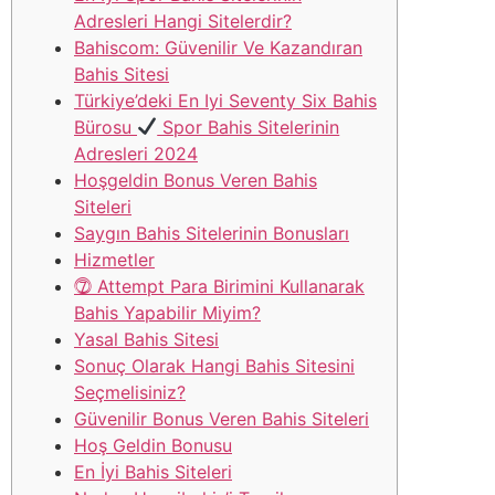
Adresleri Hangi Sitelerdir?
Bahiscom: Güvenilir Ve Kazandıran
Bahis Sitesi
Türkiye’deki En Iyi Seventy Six Bahis
Bürosu
Spor Bahis Sitelerinin
Adresleri 2024
Hoşgeldin Bonus Veren Bahis
Siteleri
Saygın Bahis Sitelerinin Bonusları
Hizmetler
⓻ Attempt Para Birimini Kullanarak
Bahis Yapabilir Miyim?
Yasal Bahis Sitesi
Sonuç Olarak Hangi Bahis Sitesini
Seçmelisiniz?
Güvenilir Bonus Veren Bahis Siteleri
Hoş Geldin Bonusu
En İyi Bahis Siteleri