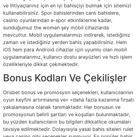
ve ihtiyaçlarınız için en iyi bahisçiyi bulmak için sitemizi
kullanabilirsiniz. Spor bahislerinden canlı bahislere,
casino oyunlarından e-spor etkinliklerine kadar,
sunduğumuz the woman şey mobil cihazlarda
mevcuttur. Mobil uygulamalarımızı indirerek, istediğiniz
zaman ve istediğiniz yerden bahis yapabilirsiniz. Hem
iOS hem para Android cihazlar için uyumlu olan mobil
uygulamalarımız, kullanıcı dostu arayüzleri ve hızlı işlem
özellikleriyle dikkat çekmektedir.
Bonus Kodları Ve Çekilişler
Orisbet bonus ve promosyon seçenekleri, kullanıcılarının
oyun keyfini artırmasına ve» «daha fazla kazanma fırsatı
yakalamasına olanak tanımaktadır. Her bonusun ve
promosyonun belirli şartları ve koşulları bulunmaktadır,
bu yüzden kullanıcıların bu bilgileri dikkatlice okumaları
tavsiye edilmektedir. Dolayısıyla yasal bahis siteleri rulet
veya casino gibi seçenekler sunmuyor. En popüler bahis