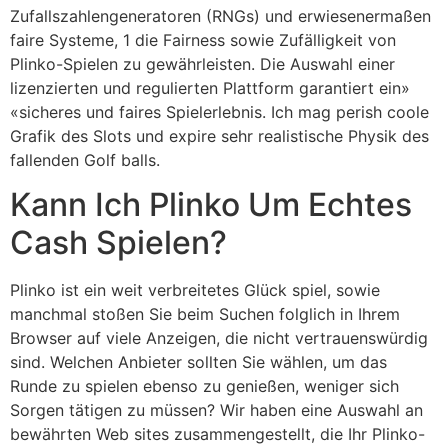
Zufallszahlengeneratoren (RNGs) und erwiesenermaßen
faire Systeme, 1 die Fairness sowie Zufälligkeit von
Plinko-Spielen zu gewährleisten. Die Auswahl einer
lizenzierten und regulierten Plattform garantiert ein»
«sicheres und faires Spielerlebnis. Ich mag perish coole
Grafik des Slots und expire sehr realistische Physik des
fallenden Golf balls.
Kann Ich Plinko Um Echtes
Cash Spielen?
Plinko ist ein weit verbreitetes Glück spiel, sowie
manchmal stoßen Sie beim Suchen folglich in Ihrem
Browser auf viele Anzeigen, die nicht vertrauenswürdig
sind. Welchen Anbieter sollten Sie wählen, um das
Runde zu spielen ebenso zu genießen, weniger sich
Sorgen tätigen zu müssen? Wir haben eine Auswahl an
bewährten Web sites zusammengestellt, die Ihr Plinko-