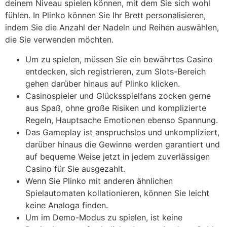
deinem Niveau spielen können, mit dem Sie sich wohl
fühlen. In Plinko können Sie Ihr Brett personalisieren,
indem Sie die Anzahl der Nadeln und Reihen auswählen,
die Sie verwenden möchten.
Um zu spielen, müssen Sie ein bewährtes Casino
entdecken, sich registrieren, zum Slots-Bereich
gehen darüber hinaus auf Plinko klicken.
Casinospieler und Glücksspielfans zocken gerne
aus Spaß, ohne große Risiken und komplizierte
Regeln, Hauptsache Emotionen ebenso Spannung.
Das Gameplay ist anspruchslos und unkompliziert,
darüber hinaus die Gewinne werden garantiert und
auf bequeme Weise jetzt in jedem zuverlässigen
Casino für Sie ausgezahlt.
Wenn Sie Plinko mit anderen ähnlichen
Spielautomaten kollationieren, können Sie leicht
keine Analoga finden.
Um im Demo-Modus zu spielen, ist keine