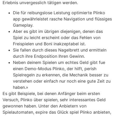
Erlebnis unvergesslich tätigen werden.
Die für reibungslose Leistung optimierte Plinko
app gewährleistet rasche Navigation und flüssiges
Gameplay.
Aber es gibt im übrigen diejenigen, denen das
Spiel zu leicht erscheint oder das Fehlen von
Freispielen und Boni inakzeptabel ist.
Sie fallen durch dieses Nagelbrett und ermitteln
durch ihre Endposition Ihren Gewinn.
Neben deinem Spielen um echtes Geld gibt fue
einen Demo-Modus Plinko, der hilft, perish
Spielregeln zu erkennen, die Mechanik besser zu
verstehen oder einfach nur noch eine gute Zeit zu
haben.»
Es gibt Beispiele, bei denen Anfänger beim ersten
Versuch, Plinko über spielen, sehr interessantes Geld
gewonnen haben. Unter den Anbietern von
Spielautomaten, expire das Glück spiel Plinko anbieten,