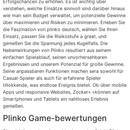
Erfolgschancen zu erhöhen. Es ist wichtig über
verstehen, welche Einsätze sinnvoll sind darüber hinaus
wie man sein Budget verwaltet, um potenzielle Gewinne
über maximieren und Risiken zu minimieren. Erleben Sie
die Faszination von plinko deutsch, wählen Sie Ihren
Einsatz, passen Sie die Risikostufe a great, und
genießen Sie die Spannung jedes Kugelfalls. Die
Nebenwirkungen von Plinko resultiert aus seinem
einfachen Spielablauf, seinen unvorhersehbaren
Ergebnissen und unserem Potenzial für große Gewinne.
Seine anpassbaren Funktionen machen sera sowohl für
Casual-Spieler als auch für erfahrene Spieler
tillokkende, was endlose Ereignis bietet. Ob über mobile
Apps und responsive Websites, Zocker» «können auf
Smartphones und Tablets ein nahtloses Erlebnis
genießen.
Plinko Game-bewertungen