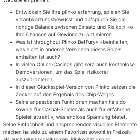
Entwickeln Sie Ihre plinko erfahrung, spielen Sie
verantwortungsbewusst und aufspüren Sie die
richtige Balance zwischen Einsatz und Risiko,» «o
Ihre Chancen auf Gewinne zu optimieren.
Was ist throughout Plinko BetFury» «beinhalten,
was nicht in anderen Versionen dieses Spiels
enthalten ist auch?
In vielen Online-Casinos gibt sera auch kostenlose
Demoversionen, um das Spiel risikofrei
auszuprobieren.
In dieser Glücksspiel-Version von Plinko setzen die
Zocker auf den Ergebnis des Chip-Weges.
Seine anpassbaren Funktionen machen ha sido
sowohl für Casual-Spieler als auch für erfahrene
Spieler attraktiv, was endlose Spannung bietet.
Seine Einfachheit und ansprechenden visuellen Elemente
machen ha sido zu einem Favoriten sowohl in Freizeit-
als auch Glücksspielkreisen. Plinko hat expire