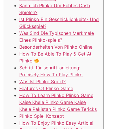
Kann Ich Plinko Um Echtes Cash
Spielen?
Ist Plinko Ein Geschicklichkeits- Und
Glücksspiel?
Was Sind Die Typischen Merkmale
Eines Plinko-spiels?
Besonderheiten Von Plinko Online
How To Be Able To Play & Get At
Plinko
Schritt-für-schritt-anleitung:
Precisely How To Play Plinko
Was Ist Plinko Sport?
Features Of Plinko Game
How To Learn Plinko Plinko Game
Kaise Khele Plinko Game Kaise
Khele Pakistan Plinko Game Tericks
Plinko Spiel Konzept
How To Enjoy Plinko Easy Article!