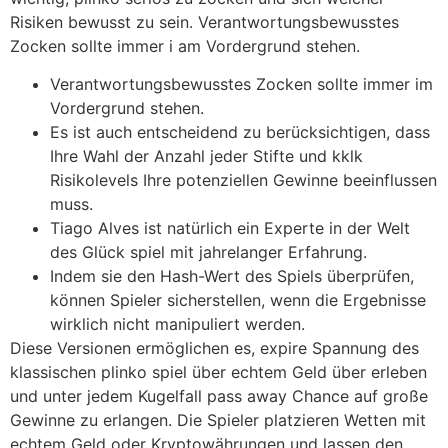
Risiken bewusst zu sein. Verantwortungsbewusstes
Zocken sollte immer i am Vordergrund stehen.
Verantwortungsbewusstes Zocken sollte immer im
Vordergrund stehen.
Es ist auch entscheidend zu berücksichtigen, dass
Ihre Wahl der Anzahl jeder Stifte und kklk
Risikolevels Ihre potenziellen Gewinne beeinflussen
muss.
Tiago Alves ist natürlich ein Experte in der Welt
des Glück spiel mit jahrelanger Erfahrung.
Indem sie den Hash-Wert des Spiels überprüfen,
können Spieler sicherstellen, wenn die Ergebnisse
wirklich nicht manipuliert werden.
Diese Versionen ermöglichen es, expire Spannung des
klassischen plinko spiel über echtem Geld über erleben
und unter jedem Kugelfall pass away Chance auf große
Gewinne zu erlangen. Die Spieler platzieren Wetten mit
echtem Geld oder Kryptowährungen und lassen den