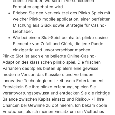
ebenso Roobet, wo sera in verschiedenen
Formaten angeboten wird.
Erleben Sie den Nervenkitzel des Plinko Spiels mit
welcher Plinko mobile application, einer perfekten
Mischung aus Glück sowie Strategie für Casino-
Liebhaber.
Wie bei einem Slot-Spiel beinhaltet plinko casino
Elemente von Zufall und Glück, die jede Runde
einzigartig und unvorhersehbar machen.
Plinko Slot ist auch eine beliebte Online-Casino-
Adaption des klassischen plinko spiel. Die frischen
Varianten des Spiels bieten Spielern eine gewisse
moderne Version das Klassikers und verbinden
innovative Technologie mit zeitlosem Entertainment.
Entwickeln Sie Ihre plinko erfahrung, spielen Sie
verantwortungsbewusst und entdecken Sie die richtige
Balance zwischen Kapitaleinsatz und Risiko,» «1 Ihre
Chancen bei Gewinne zu optimieren. Ich bekam coole
Emotionen, als ich meinen Einsatz um ein Vielfaches