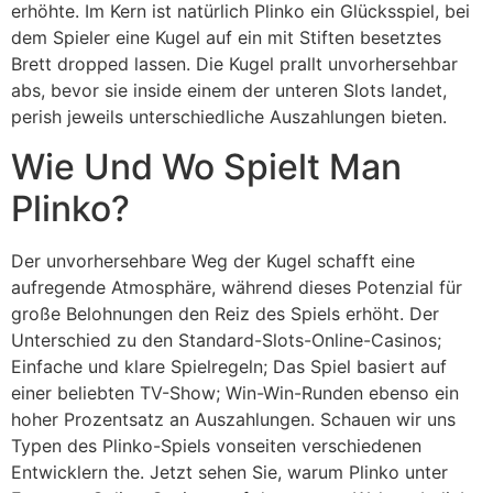
erhöhte. Im Kern ist natürlich Plinko ein Glücksspiel, bei
dem Spieler eine Kugel auf ein mit Stiften besetztes
Brett dropped lassen. Die Kugel prallt unvorhersehbar
abs, bevor sie inside einem der unteren Slots landet,
perish jeweils unterschiedliche Auszahlungen bieten.
Wie Und Wo Spielt Man
Plinko?
Der unvorhersehbare Weg der Kugel schafft eine
aufregende Atmosphäre, während dieses Potenzial für
große Belohnungen den Reiz des Spiels erhöht. Der
Unterschied zu den Standard-Slots-Online-Casinos;
Einfache und klare Spielregeln; Das Spiel basiert auf
einer beliebten TV-Show; Win-Win-Runden ebenso ein
hoher Prozentsatz an Auszahlungen. Schauen wir uns
Typen des Plinko-Spiels vonseiten verschiedenen
Entwicklern the. Jetzt sehen Sie, warum Plinko unter