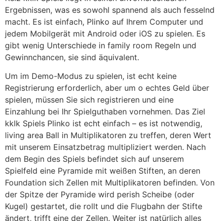
Ergebnissen, was es sowohl spannend als auch fesselnd
macht. Es ist einfach, Plinko auf Ihrem Computer und
jedem Mobilgerät mit Android oder iOS zu spielen. Es
gibt wenig Unterschiede in family room Regeln und
Gewinnchancen, sie sind äquivalent.
Um im Demo-Modus zu spielen, ist echt keine
Registrierung erforderlich, aber um o echtes Geld über
spielen, müssen Sie sich registrieren und eine
Einzahlung bei Ihr Spielguthaben vornehmen. Das Ziel
kklk Spiels Plinko ist echt einfach – es ist notwendig,
living area Ball in Multiplikatoren zu treffen, deren Wert
mit unserem Einsatzbetrag multipliziert werden. Nach
dem Begin des Spiels befindet sich auf unserem
Spielfeld eine Pyramide mit weißen Stiften, an deren
Foundation sich Zellen mit Multiplikatoren befinden. Von
der Spitze der Pyramide wird perish Scheibe (oder
Kugel) gestartet, die rollt und die Flugbahn der Stifte
ändert, trifft eine der Zellen. Weiter ist natürlich alles