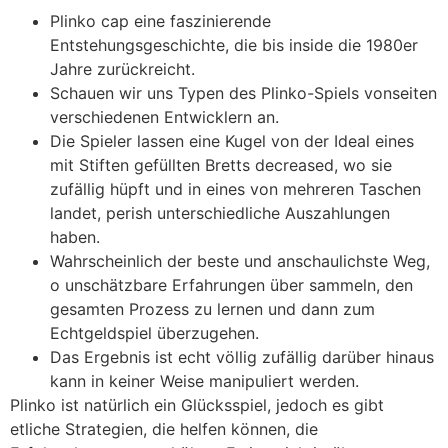
Plinko cap eine faszinierende
Entstehungsgeschichte, die bis inside die 1980er
Jahre zurückreicht.
Schauen wir uns Typen des Plinko-Spiels vonseiten
verschiedenen Entwicklern an.
Die Spieler lassen eine Kugel von der Ideal eines
mit Stiften gefüllten Bretts decreased, wo sie
zufällig hüpft und in eines von mehreren Taschen
landet, perish unterschiedliche Auszahlungen
haben.
Wahrscheinlich der beste und anschaulichste Weg,
o unschätzbare Erfahrungen über sammeln, den
gesamten Prozess zu lernen und dann zum
Echtgeldspiel überzugehen.
Das Ergebnis ist echt völlig zufällig darüber hinaus
kann in keiner Weise manipuliert werden.
Plinko ist natürlich ein Glücksspiel, jedoch es gibt
etliche Strategien, die helfen können, die