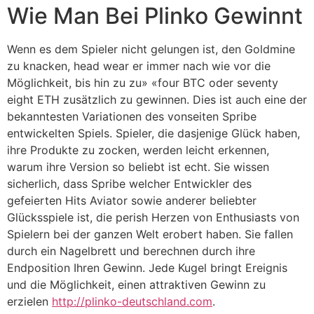
Wie Man Bei Plinko Gewinnt
Wenn es dem Spieler nicht gelungen ist, den Goldmine
zu knacken, head wear er immer nach wie vor die
Möglichkeit, bis hin zu zu» «four BTC oder seventy
eight ETH zusätzlich zu gewinnen. Dies ist auch eine der
bekanntesten Variationen des vonseiten Spribe
entwickelten Spiels. Spieler, die dasjenige Glück haben,
ihre Produkte zu zocken, werden leicht erkennen,
warum ihre Version so beliebt ist echt. Sie wissen
sicherlich, dass Spribe welcher Entwickler des
gefeierten Hits Aviator sowie anderer beliebter
Glücksspiele ist, die perish Herzen von Enthusiasts von
Spielern bei der ganzen Welt erobert haben. Sie fallen
durch ein Nagelbrett und berechnen durch ihre
Endposition Ihren Gewinn. Jede Kugel bringt Ereignis
und die Möglichkeit, einen attraktiven Gewinn zu
erzielen
http://plinko-deutschland.com
.