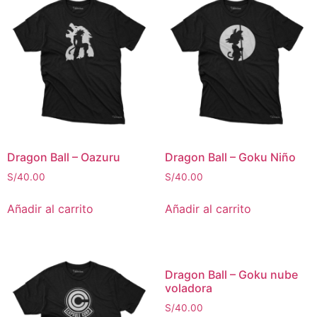
Dragon Ball – Oazuru
Dragon Ball – Goku Niño
S/
40.00
S/
40.00
Añadir al carrito
Añadir al carrito
Dragon Ball – Goku nube
voladora
S/
40.00