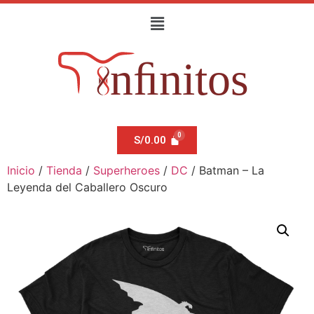
S/
0.00
Inicio
/
Tienda
/
Superheroes
/
DC
/ Batman – La
Leyenda del Caballero Oscuro