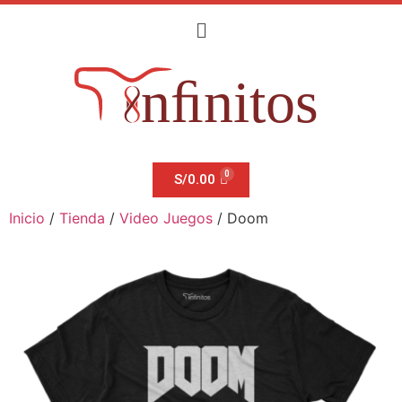
S/
0.00
Inicio
/
Tienda
/
Video Juegos
/ Doom