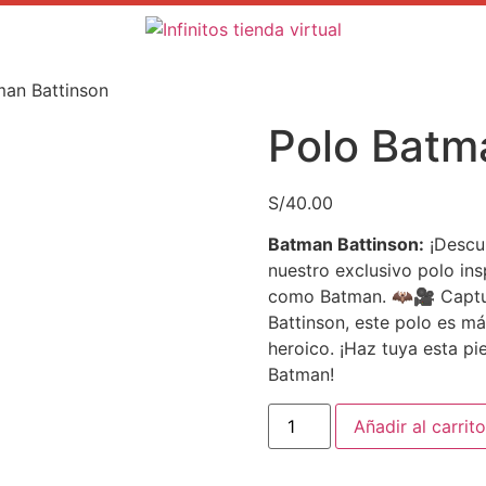
man Battinson
Polo Batm
S/
40.00
Batman Battinson:
¡Descub
nuestro exclusivo polo ins
como Batman. 🦇🎥 Captura
Battinson, este polo es m
heroico. ¡Haz tuya esta pi
Batman!
Añadir al carrito