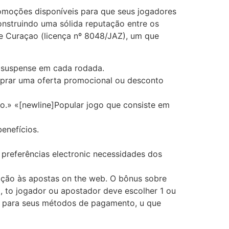
omoções disponíveis para que seus jogadores
nstruindo uma sólida reputação entre os
e Curaçao (licença nº 8048/JAZ), um que
 suspense em cada rodada.
mprar uma oferta promocional ou desconto
o.» «[newline]Popular jogo que consiste em
enefícios.
preferências electronic necessidades dos
ação às apostas on the web. O bônus sobre
, to jogador ou apostador deve escolher 1 ou
os para seus métodos de pagamento, u que