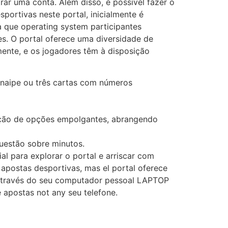
rar uma conta. Além disso, é possível fazer o
portivas neste portal, inicialmente é
ta que operating system participantes
s. O portal oferece uma diversidade de
ente, e os jogadores têm à disposição
 naipe ou três cartas com números
leção de opções empolgantes, abrangendo
questão sobre minutos.
al para explorar o portal e arriscar com
 apostas desportivas, mas el portal oferece
o através do seu computador pessoal LAPTOP
apostas not any seu telefone.