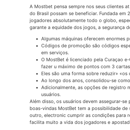
A Mostbet pensa sempre nos seus clientes a
do Brasil possam se beneficiar. Fundada em
jogadores absolutamente todo o globo, espec
garante a equidade dos jogos, a segurança d
Algumas máquinas oferecem enormes pr
Códigos de promoção são códigos espec
em serviços.
O MostBet é licenciado pela Curaçao e-
fazer u máximo de pontos com 3 cartas
Eles são uma forma sobre reduzir» «os c
Ao longo dos anos, consolidou-se como 
Adicionalmente, as opções de registro 
usuários.
Além disso, os usuários devem assegurar-se 
boas-vindas MostBet tem a possibilidade de 
outro, electronic cumprir as condições para
facilita muito a vida dos jogadores e apostad