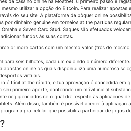
s de cassino online na Mostbet, u primeiro passo é regist
mesmo utilizar a opção do Bitcoin. Para realizar apostas es
ravés do seu site. A plataforma de pôquer online possibili
por dinheiro genuine em torneios at the partidas regulare
, Omaha e Seven Card Stud. Saques são efetuados velocem
adicionar fundos às suas contas.
 three or more cartas com um mesmo valor (três do mesmo
 para seis bilhetes, cada um exibindo o número diferente.
na apostas online os quais disponibiliza uma numerosa se
desportos virtuais.
ro é fácil at the rápido, e tua aprovação é concedida em 
seu primeiro aporte, conferindo um móvil inicial substanci
te negligenciados no o qual diz respeito às aplicações de
tablets. Além disso, também é possível aceder à aplicaçã
rama pra celular que possibilita participar de jogos de 
?