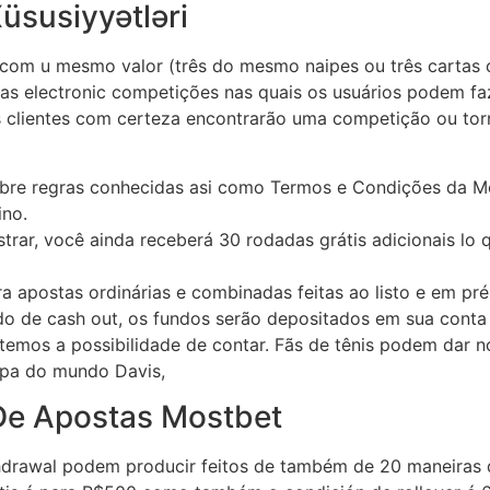
üsusiyyətləri
 com u mesmo valor (três do mesmo naipes ou três cartas
as electronic competições nas quais os usuários podem f
s clientes com certeza encontrarão uma competição ou torne
bre regras conhecidas asi como Termos e Condições da Mo
ino.
strar, você ainda receberá 30 rodadas grátis adicionais lo
ra apostas ordinárias e combinadas feitas ao listo e em 
o de cash out, os fundos serão depositados em sua cont
 temos a possibilidade de contar. Fãs de tênis podem dar n
opa do mundo Davis,
De Apostas Mostbet
drawal podem producir feitos de também de 20 maneiras di