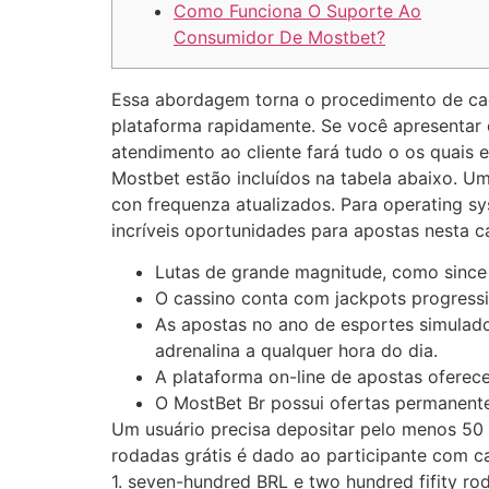
Como Funciona O Suporte Ao
Consumidor De Mostbet?
Essa abordagem torna o procedimento de cada
plataforma rapidamente. Se você apresentar q
atendimento ao cliente fará tudo o os quais e
Mostbet estão incluídos na tabela abaixo. U
con frequenza atualizados. Para operating sy
incríveis oportunidades para apostas nesta c
Lutas de grande magnitude, como since
O cassino conta com jackpots progressiv
As apostas no ano de esportes simulad
adrenalina a qualquer hora do dia.
A plataforma on-line de apostas oferec
O MostBet Br possui ofertas permanente
Um usuário precisa depositar pelo menos 50 
rodadas grátis é dado ao participante com c
1. seven-hundred BRL e two hundred fifity ro