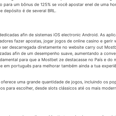
o para um bônus de 125% se você apostar enel de uma hor
e depósito é de several BRL.
edicadas afin de sistemas iOS electronic Android. As apl
dores fazer apostas, jogar jogos de online casino e gerir w
e ser descarregada diretamente no website carry out Mostb
mizadas afin de um desempenho suave, aumentando a conven
fundamental para que a Mostbet ze destacasse no País e do
nte em português para melhorar também ainda a tua experiê
 oferece uma grande quantidade de jogos, incluindo os pop
los para escolher, desde slots clássicos até os mais moder