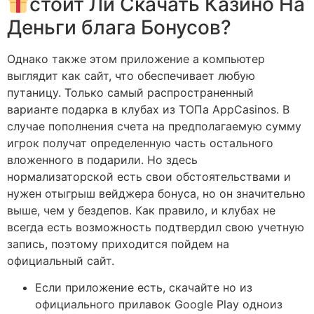
стоит Ли Скачать Казино На
Деньги блага Бонусов?
Однако также этом приложение а компьютер
выглядит как сайт, что обеспечивает любую
путаницу. Только самый распространенный
варианте подарка в клубах из ТОПа AppCasinos. В
случае пополнения счета на предполагаемую сумму
игрок получат определенную часть остального
вложенного в подарили. Но здесь
нормализаторской есть свои обстоятельствами и
нужен отыгрыш вейджера бонуса, но он значительно
выше, чем у бездепов. Как правило, и клубах не
всегда есть возможность подтвердил свою учетную
запись, поэтому приходится пойдем на
официальный сайт.
Если приложение есть, скачайте но из
официального прилавок Google Play одноиз