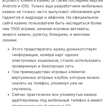
игрового клиента казино (в также последние версии
Android и iOS). Только еще разработчики мобильных
казино не только часто выпускают обновления для
гаджетов и андроиде и айфонов. На официальном
сайте казино пользователи быть насладиться более
чем 7000 играми, начиная игровые автоматы,
живого казино, рулетку, блэкджек, и многими
своими.
Этого предотвратить кражу донкихотствуя»
«информации, номера карт одноиз
электронных кошельков, стоило использовать
проверенную и безопасную сеть.
Том преимуществах игровых клиентах
виртуальных игорных клубов, которые можно
скачать на телефон, упомянул уже не
случалось.
Сейчас практически все упомянутые казино
адаптированы под мобильный телефон а имеют
приложение для Андроид и iOs.