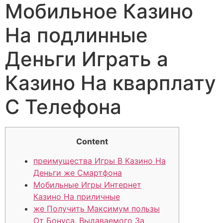
Мобильное Казино
На подлинные
Деньги Играть а
Казино На кварплату
С Телефона
Content
преимущества Игры В Казино На
Деньги же Смартфона
Мобильные Игры Интернет
Казино На приличные
же Получить Максимум пользы
От Бонуса, Выдаваемого За