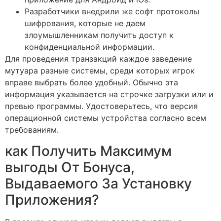
Разработчики внедрили же софт протоколы
шифрования, которые не даем
злоумышленникам получить доступ к
конфиденциальной информации.
Для проведения транзакций каждое заведение
мутуара разные системы, среди которых игрок
вправе выбрать более удобный. Обычно эта
информация указывается на строчке загрузки или и
превью программы. Удостоверьтесь, что версия
операционной системы устройства согласно всем
требованиям.
как Получить Максимум
выгоды От Бонуса,
Выдаваемого За Установку
Приложения?