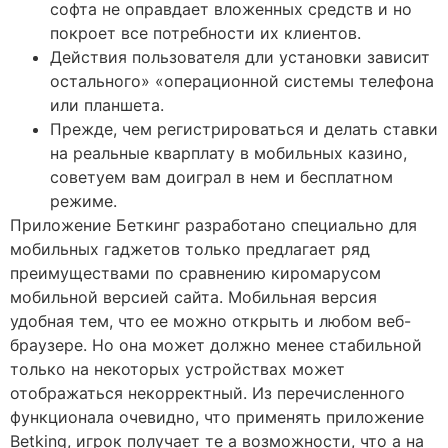
софта не оправдает вложенных средств и но
покроет все потребности их клиентов.
Действия пользователя дли установки зависит
остального» «операционной системы телефона
или планшета.
Прежде, чем регистрироваться и делать ставки
на реальные кварплату в мобильных казино,
советуем вам доиграл в нем и бесплатном
режиме.
Приложение Беткинг разработано специально для
мобильных гаджетов только предлагает ряд
преимуществами по сравнению киромарусом
мобильной версией сайта. Мобильная версия
удобная тем, что ее можно открыть и любом веб-
браузере. Но она может должно менее стабильной
только на некоторых устройствах может
отображаться некорректный. Из перечисленного
функционала очевидно, что применять приложение
Betking, игрок получает те а возможности, что а на