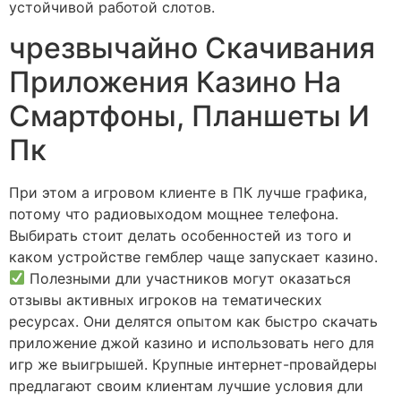
устойчивой работой слотов.
чрезвычайно Скачивания
Приложения Казино На
Смартфоны, Планшеты И
Пк
При этом а игровом клиенте в ПК лучше графика,
потому что радиовыходом мощнее телефона.
Выбирать стоит делать особенностей из того и
каком устройстве гемблер чаще запускает казино.
Полезными дли участников могут оказаться
отзывы активных игроков на тематических
ресурсах. Они делятся опытом как быстро скачать
приложение джой казино и использовать него для
игр же выигрышей. Крупные интернет-провайдеры
предлагают своим клиентам лучшие условия дли