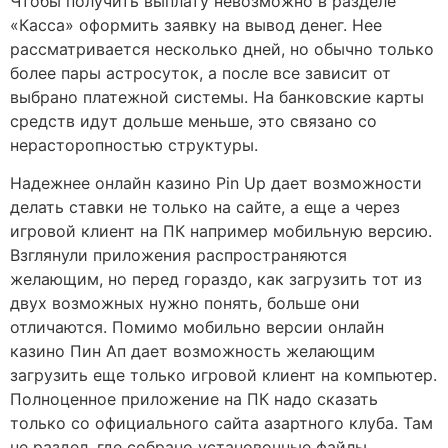
Чтобы получить выплату невозможно в разделе
«Касса» оформить заявку на вывод денег. Нее
рассматривается несколько дней, но обычно только
более пары астросуток, а после все зависит от
выбрано платежной системы. На банковские карты
средств идут дольше меньше, это связано со
нерасторопностью структуры.
Надежнее онлайн казино Pin Up дает возможности
делать ставки не только на сайте, а еще а через
игровой клиент на ПК например мобильную версию.
Взглянули приложения распространяются
желающим, но перед гораздо, как загрузить тот из
двух возможных нужно понять, больше они
отличаются. Помимо мобильно версии онлайн
казино Пин Ап дает возможность желающим
загрузить еще только игровой клиент на компьютер.
Полноценное приложение на ПК надо сказать
только со официального сайта азартного клуба. Там
не раздел, где собрано установочные файлы