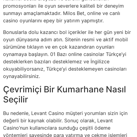
promosyonları ile oyun severlere kaliteli bir deneyim
sunmayı amaçlamaktadır. Milos Bet, online ve canlı
casino oyunlarını epey bir yatırım yapmıştır.
Bonuslarla dolu kazancı bol içerikler ile her gün yeni bir
oyun dünyasına adım atın. Sitenin resmi ve aktif mobil
sürümüne tıklayın ve en çok kazandıran oyunları
oynamaya başlayın. 01 Bazı online casinolar Türkçe’yi
desteklerken bazıları desteklemez ve İngilizce
okuyabiliyorsanız, Türkçe’yi desteklemeyen casinoları
oynayabilirsiniz.
Çevrimiçi Bir Kumarhane Nasıl
Seçilir
Bu nedenle, Levant Casino müşteri yorumları sizin için
değerli bir kaynak olabilir. Sonuç olarak, Levant
Casino’nun kullanıcılara sunduğu çeşitli ödeme
yöntemleri sayesinde para yatırma ve çekme işlemleri