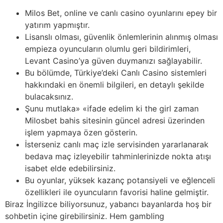
Milos Bet, online ve canlı casino oyunlarını epey bir
yatırım yapmıştır.
Lisanslı olması, güvenlik önlemlerinin alınmış olması
empieza oyuncuların olumlu geri bildirimleri,
Levant Casino’ya güven duymanızı sağlayabilir.
Bu bölümde, Türkiye’deki Canlı Casino sistemleri
hakkındaki en önemli bilgileri, en detaylı şekilde
bulacaksınız.
Şunu mutlaka» «ifade edelim ki the girl zaman
Milosbet bahis sitesinin güncel adresi üzerinden
işlem yapmaya özen gösterin.
İsterseniz canlı maç izle servisinden yararlanarak
bedava maç izleyebilir tahminlerinizde nokta atışı
isabet elde edebilirsiniz.
Bu oyunlar, yüksek kazanç potansiyeli ve eğlenceli
özellikleri ile oyuncuların favorisi haline gelmiştir.
Biraz İngilizce biliyorsunuz, yabancı bayanlarda hoş bir
sohbetin içine girebilirsiniz. Hem gambling