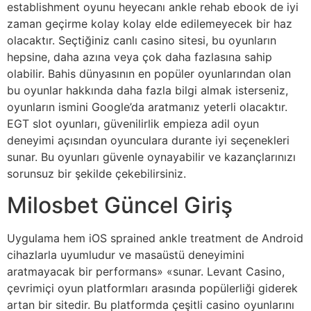
establishment oyunu heyecanı ankle rehab ebook de iyi
zaman geçirme kolay kolay elde edilemeyecek bir haz
olacaktır. Seçtiğiniz canlı casino sitesi, bu oyunların
hepsine, daha azına veya çok daha fazlasına sahip
olabilir. Bahis dünyasının en popüler oyunlarından olan
bu oyunlar hakkında daha fazla bilgi almak isterseniz,
oyunların ismini Google’da aratmanız yeterli olacaktır.
EGT slot oyunları, güvenilirlik empieza adil oyun
deneyimi açısından oyunculara durante iyi seçenekleri
sunar. Bu oyunları güvenle oynayabilir ve kazançlarınızı
sorunsuz bir şekilde çekebilirsiniz.
Milosbet Güncel Giriş
Uygulama hem iOS sprained ankle treatment de Android
cihazlarla uyumludur ve masaüstü deneyimini
aratmayacak bir performans» «sunar. Levant Casino,
çevrimiçi oyun platformları arasında popülerliği giderek
artan bir sitedir. Bu platformda çeşitli casino oyunlarını