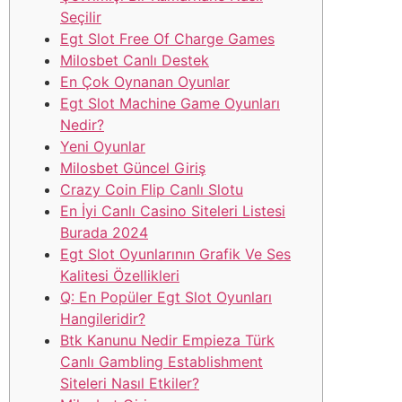
Seçilir
Egt Slot Free Of Charge Games
Milosbet Canlı Destek
En Çok Oynanan Oyunlar
Egt Slot Machine Game Oyunları
Nedir?
Yeni Oyunlar
Milosbet Güncel Giriş
Crazy Coin Flip Canlı Slotu
En İyi Canlı Casino Siteleri Listesi
Burada 2024
Egt Slot Oyunlarının Grafik Ve Ses
Kalitesi Özellikleri
Q: En Popüler Egt Slot Oyunları
Hangileridir?
Btk Kanunu Nedir Empieza Türk
Canlı Gambling Establishment
Siteleri Nasıl Etkiler?