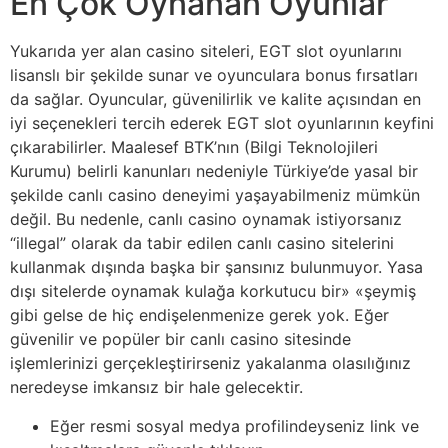
En Çok Oynanan Oyunlar
Yukarıda yer alan casino siteleri, EGT slot oyunlarını
lisanslı bir şekilde sunar ve oyunculara bonus fırsatları
da sağlar. Oyuncular, güvenilirlik ve kalite açısından en
iyi seçenekleri tercih ederek EGT slot oyunlarının keyfini
çıkarabilirler. Maalesef BTK’nın (Bilgi Teknolojileri
Kurumu) belirli kanunları nedeniyle Türkiye’de yasal bir
şekilde canlı casino deneyimi yaşayabilmeniz mümkün
değil. Bu nedenle, canlı casino oynamak istiyorsanız
“illegal” olarak da tabir edilen canlı casino sitelerini
kullanmak dışında başka bir şansınız bulunmuyor. Yasa
dışı sitelerde oynamak kulağa korkutucu bir» «şeymiş
gibi gelse de hiç endişelenmenize gerek yok. Eğer
güvenilir ve popüler bir canlı casino sitesinde
işlemlerinizi gerçekleştirirseniz yakalanma olasılığınız
neredeyse imkansız bir hale gelecektir.
Eğer resmi sosyal medya profilindeyseniz link ve