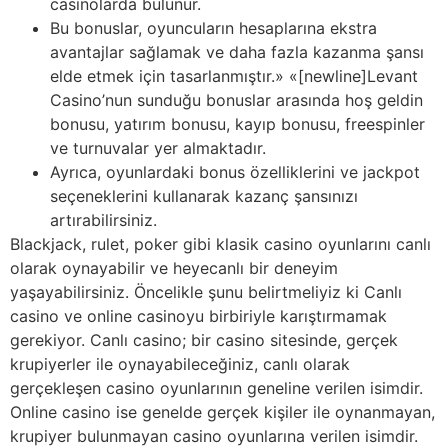
casinolarda bulunur.
Bu bonuslar, oyuncuların hesaplarına ekstra
avantajlar sağlamak ve daha fazla kazanma şansı
elde etmek için tasarlanmıştır.» «[newline]Levant
Casino’nun sunduğu bonuslar arasında hoş geldin
bonusu, yatırım bonusu, kayıp bonusu, freespinler
ve turnuvalar yer almaktadır.
Ayrıca, oyunlardaki bonus özelliklerini ve jackpot
seçeneklerini kullanarak kazanç şansınızı
artırabilirsiniz.
Blackjack, rulet, poker gibi klasik casino oyunlarını canlı
olarak oynayabilir ve heyecanlı bir deneyim
yaşayabilirsiniz. Öncelikle şunu belirtmeliyiz ki Canlı
casino ve online casinoyu birbiriyle karıştırmamak
gerekiyor. Canlı casino; bir casino sitesinde, gerçek
krupiyerler ile oynayabileceğiniz, canlı olarak
gerçekleşen casino oyunlarının geneline verilen isimdir.
Online casino ise genelde gerçek kişiler ile oynanmayan,
krupiyer bulunmayan casino oyunlarına verilen isimdir.