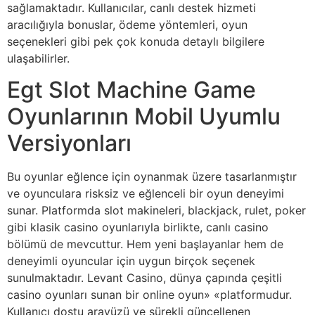
sağlamaktadır. Kullanıcılar, canlı destek hizmeti
aracılığıyla bonuslar, ödeme yöntemleri, oyun
seçenekleri gibi pek çok konuda detaylı bilgilere
ulaşabilirler.
Egt Slot Machine Game
Oyunlarının Mobil Uyumlu
Versiyonları
Bu oyunlar eğlence için oynanmak üzere tasarlanmıştır
ve oyunculara risksiz ve eğlenceli bir oyun deneyimi
sunar. Platformda slot makineleri, blackjack, rulet, poker
gibi klasik casino oyunlarıyla birlikte, canlı casino
bölümü de mevcuttur. Hem yeni başlayanlar hem de
deneyimli oyuncular için uygun birçok seçenek
sunulmaktadır. Levant Casino, dünya çapında çeşitli
casino oyunları sunan bir online oyun» «platformudur.
Kullanıcı dostu arayüzü ve sürekli güncellenen