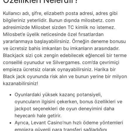
Kullanıcı adı, şifre, elizabeth posta adresi, adres gibi
bilgileriniz yeterlidir. Bunun dışında milosbetz. com
adresimizde Milosbet sizden TC kimlik no istemez.
Milosbet’e üyelik neticesinde özel fırsatlardan
yararlanmaya başlayabilirsiniz. Örneğin deneme bonusu
ve ücretsiz bahis imkanları bu imkanların arasındadır.
Blackjack sizi çok zengin edebilecek eğlenceli bir terme
conseillé oyunudur ve Silvergames. com’da çevrimiçi
empieza ücretsiz olarak oynayabilirsiniz. Harika bir
Black jack oyununda risk alın ve bunun yerine bir milyon
kazanabilirsiniz!
Oyunlardaki yüksek kazanç potansiyeli,
oyuncuların ilgisini çekerken, bonus özellikleri ve
jackpot seçenekleri de oyun deneyimini daha
heyecanlı hale getirir.
Ayrıca, Levant Casino’nun hızlı ödeme yöntemleri
empieza güvenli para transferi sağladığını