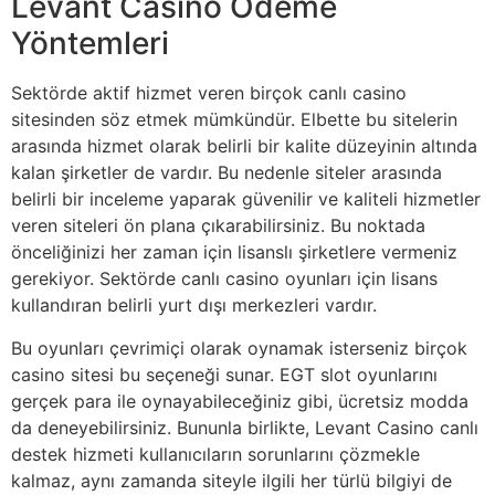
Levant Casino Ödeme
Yöntemleri
Sektörde aktif hizmet veren birçok canlı casino
sitesinden söz etmek mümkündür. Elbette bu sitelerin
arasında hizmet olarak belirli bir kalite düzeyinin altında
kalan şirketler de vardır. Bu nedenle siteler arasında
belirli bir inceleme yaparak güvenilir ve kaliteli hizmetler
veren siteleri ön plana çıkarabilirsiniz. Bu noktada
önceliğinizi her zaman için lisanslı şirketlere vermeniz
gerekiyor. Sektörde canlı casino oyunları için lisans
kullandıran belirli yurt dışı merkezleri vardır.
Bu oyunları çevrimiçi olarak oynamak isterseniz birçok
casino sitesi bu seçeneği sunar. EGT slot oyunlarını
gerçek para ile oynayabileceğiniz gibi, ücretsiz modda
da deneyebilirsiniz. Bununla birlikte, Levant Casino canlı
destek hizmeti kullanıcıların sorunlarını çözmekle
kalmaz, aynı zamanda siteyle ilgili her türlü bilgiyi de