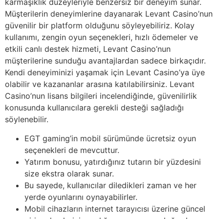
karmaşıklık düzeyleriyle benzersiz bir deneyim sunar.
Müşterilerin deneyimlerine dayanarak Levant Casino’nun
güvenilir bir platform olduğunu söyleyebiliriz. Kolay
kullanımı, zengin oyun seçenekleri, hızlı ödemeler ve
etkili canlı destek hizmeti, Levant Casino’nun
müşterilerine sunduğu avantajlardan sadece birkaçıdır.
Kendi deneyiminizi yaşamak için Levant Casino’ya üye
olabilir ve kazananlar arasına katılabilirsiniz. Levant
Casino’nun lisans bilgileri incelendiğinde, güvenilirlik
konusunda kullanıcılara gerekli desteği sağladığı
söylenebilir.
EGT gaming’in mobil sürümünde ücretsiz oyun
seçenekleri de mevcuttur.
Yatırım bonusu, yatırdığınız tutarın bir yüzdesini
size ekstra olarak sunar.
Bu sayede, kullanıcılar diledikleri zaman ve her
yerde oyunlarını oynayabilirler.
Mobil cihazların internet tarayıcısı üzerine güncel