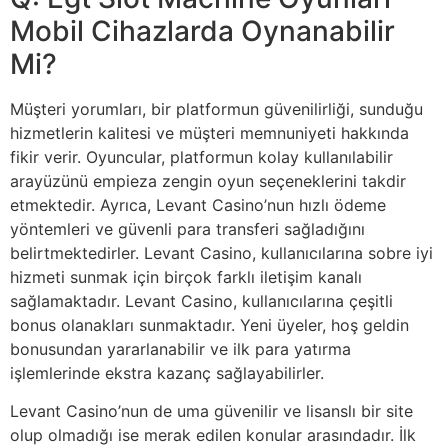
Mobil Cihazlarda Oynanabilir
Mi?
Müşteri yorumları, bir platformun güvenilirliği, sunduğu
hizmetlerin kalitesi ve müşteri memnuniyeti hakkında
fikir verir. Oyuncular, platformun kolay kullanılabilir
arayüzünü empieza zengin oyun seçeneklerini takdir
etmektedir. Ayrıca, Levant Casino’nun hızlı ödeme
yöntemleri ve güvenli para transferi sağladığını
belirtmektedirler. Levant Casino, kullanıcılarına sobre iyi
hizmeti sunmak için birçok farklı iletişim kanalı
sağlamaktadır. Levant Casino, kullanıcılarına çeşitli
bonus olanakları sunmaktadır. Yeni üyeler, hoş geldin
bonusundan yararlanabilir ve ilk para yatırma
işlemlerinde ekstra kazanç sağlayabilirler.
Levant Casino’nun de uma güvenilir ve lisanslı bir site
olup olmadığı ise merak edilen konular arasındadır. İlk