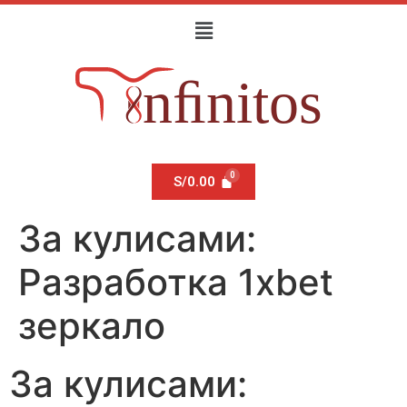
S/
0.00
За кулисами:
Разработка 1xbet
зеркало
За кулисами: