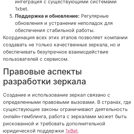
интеграция с существующими системами
1xbet.
Поддержка и обновление:
Регулярные
обновления и устранение неполадок для
обеспечения стабильной работы.
Координация всех этих этапов позволяет компании
создавать не только качественные зеркала, но и
обеспечивать безупречное взаимодействие
пользователей с сервисом.
Правовые аспекты
разработки зеркала
Создание и использование зеркал связано с
определенными правовыми вызовами. В странах, где
существующие законы ограничивают деятельность
онлайн-гемблинга, работа с зеркалами может быть
рискованной и требовать дополнительной
юридической поддержки
1xBet
.