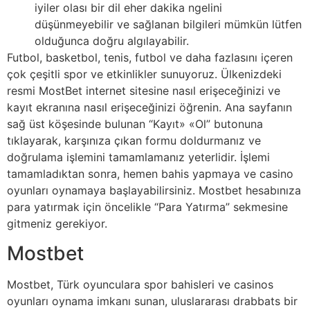
iyiler olası bir dil eher dakika ngelini
düşünmeyebilir ve sağlanan bilgileri mümkün lütfen
olduğunca doğru algılayabilir.
Futbol, basketbol, tenis, futbol ve daha fazlasını içeren
çok çeşitli spor ve etkinlikler sunuyoruz. Ülkenizdeki
resmi MostBet internet sitesine nasıl erişeceğinizi ve
kayıt ekranına nasıl erişeceğinizi öğrenin. Ana sayfanın
sağ üst köşesinde bulunan “Kayıt» «Ol” butonuna
tıklayarak, karşınıza çıkan formu doldurmanız ve
doğrulama işlemini tamamlamanız yeterlidir. İşlemi
tamamladıktan sonra, hemen bahis yapmaya ve casino
oyunları oynamaya başlayabilirsiniz. Mostbet hesabınıza
para yatırmak için öncelikle “Para Yatırma” sekmesine
gitmeniz gerekiyor.
Mostbet
Mostbet, Türk oyunculara spor bahisleri ve casinos
oyunları oynama imkanı sunan, uluslararası drabbats bir