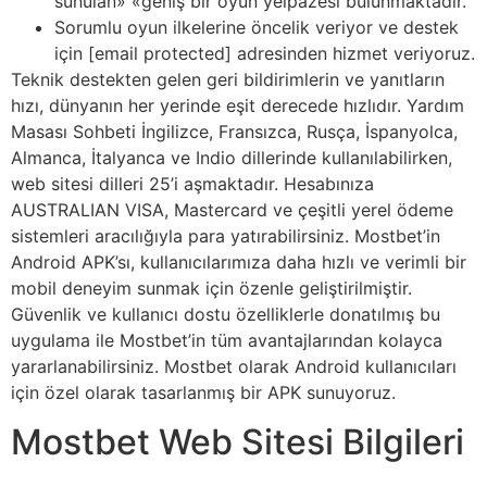
sunulan» «geniş bir oyun yelpazesi bulunmaktadır.
Sorumlu oyun ilkelerine öncelik veriyor ve destek
için [email protected] adresinden hizmet veriyoruz.
Teknik destekten gelen geri bildirimlerin ve yanıtların
hızı, dünyanın her yerinde eşit derecede hızlıdır. Yardım
Masası Sohbeti İngilizce, Fransızca, Rusça, İspanyolca,
Almanca, İtalyanca ve Indio dillerinde kullanılabilirken,
web sitesi dilleri 25’i aşmaktadır. Hesabınıza
AUSTRALIAN VISA, Mastercard ve çeşitli yerel ödeme
sistemleri aracılığıyla para yatırabilirsiniz. Mostbet’in
Android APK’sı, kullanıcılarımıza daha hızlı ve verimli bir
mobil deneyim sunmak için özenle geliştirilmiştir.
Güvenlik ve kullanıcı dostu özelliklerle donatılmış bu
uygulama ile Mostbet’in tüm avantajlarından kolayca
yararlanabilirsiniz. Mostbet olarak Android kullanıcıları
için özel olarak tasarlanmış bir APK sunuyoruz.
Mostbet Web Sitesi Bilgileri