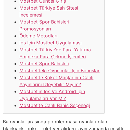
Mostbet Güncel Giriş
Mostbet Türkiye Sah Sitesi
İncelemesi
Mostbet Spor Bahisleri
Promosyonları
Ödeme Metodları
Ios Için Mostbet Uygulaması
Mostbet Türkiye’de Para Yatırma
Empieza Para Çekme İşlemleri
Mostbet Spor Bahisleri
Mostbet’teki Oyuncular Için Bonuslar
Mostbet’te Kriket Maçlarının Canlı
Yayınlarını Izleyebilir Miyim?
Mostbet’in Ios Ve Android Için
Uygulamaları Var Mı?
Mostbet’te Canlı Bahis Seçeneği
Bu oyunlar arasında popüler masa oyunları olan
blackjack, poker, rulet yer alırken, aynı zamanda çeşitli