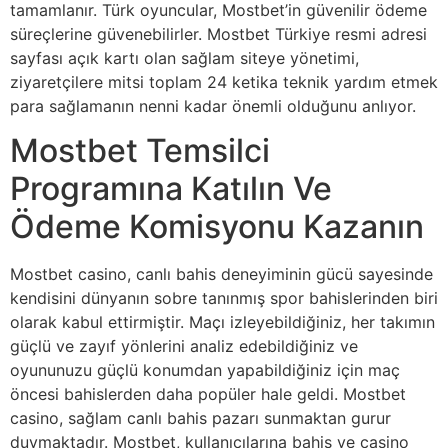
tamamlanır. Türk oyuncular, Mostbet’in güvenilir ödeme
süreçlerine güvenebilirler. Mostbet Türkiye resmi adresi
sayfası açık kartı olan sağlam siteye yönetimi,
ziyaretçilere mitsi toplam 24 ketika teknik yardım etmek
para sağlamanın nenni kadar önemli olduğunu anlıyor.
Mostbet Temsilci
Programına Katılın Ve
Ödeme Komisyonu Kazanın
Mostbet casino, canlı bahis deneyiminin gücü sayesinde
kendisini dünyanın sobre tanınmış spor bahislerinden biri
olarak kabul ettirmiştir. Maçı izleyebildiğiniz, her takımın
güçlü ve zayıf yönlerini analiz edebildiğiniz ve
oyununuzu güçlü konumdan yapabildiğiniz için maç
öncesi bahislerden daha popüler hale geldi. Mostbet
casino, sağlam canlı bahis pazarı sunmaktan gurur
duymaktadır. Mostbet, kullanıcılarına bahis ve casino