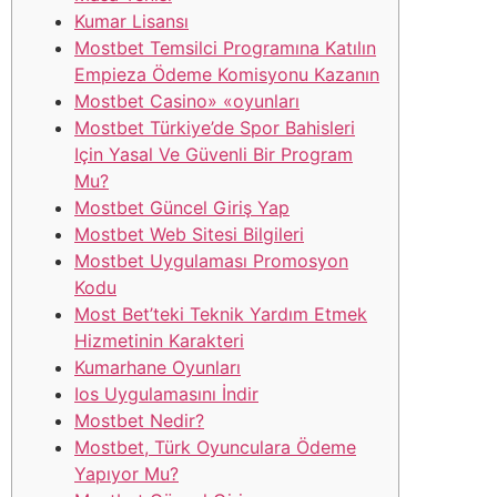
Kumar Lisansı
Mostbet Temsilci Programına Katılın
Empieza Ödeme Komisyonu Kazanın
Mostbet Casino» «oyunları
Mostbet Türkiye’de Spor Bahisleri
Için Yasal Ve Güvenli Bir Program
Mu?
Mostbet Güncel Giriş Yap
Mostbet Web Sitesi Bilgileri
Mostbet Uygulaması Promosyon
Kodu
Most Bet’teki Teknik Yardım Etmek
Hizmetinin Karakteri
Kumarhane Oyunları
Ios Uygulamasını İndir
Mostbet Nedir?
Mostbet, Türk Oyunculara Ödeme
Yapıyor Mu?