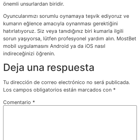
önemli unsurlardan biridir.
Oyuncularımızı sorumlu oynamaya teşvik ediyoruz ve
kumarın eğlence amacıyla oynanması gerektiğini
hatırlatıyoruz. Siz veya tanıdığınız biri kumarla ilgili
sorun yaşıyorsa, lütfen profesyonel yardım alın. MostBet
mobil uygulamasını Android ya da iOS nasıl
indireceğinizi öğrenin.
Deja una respuesta
Tu dirección de correo electrónico no será publicada.
Los campos obligatorios están marcados con
*
Comentario
*