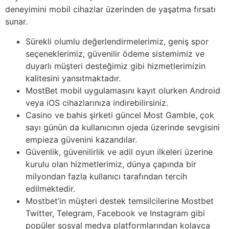
deneyimini mobil cihazlar üzerinden de yaşatma fırsatı
sunar.
Sürekli olumlu değerlendirmelerimiz, geniş spor
seçeneklerimiz, güvenilir ödeme sistemimiz ve
duyarlı müşteri desteğimiz gibi hizmetlerimizin
kalitesini yansıtmaktadır.
MostBet mobil uygulamasını kayıt olurken Android
veya iOS cihazlarınıza indirebilirsiniz.
Casino ve bahis şirketi güncel Most Gamble, çok
sayı günün da kullanıcının ojeda üzerinde sevgisini
empieza güvenini kazandılar.
Güvenlik, güvenilirlik ve adil oyun ilkeleri üzerine
kurulu olan hizmetlerimiz, dünya çapında bir
milyondan fazla kullanıcı tarafından tercih
edilmektedir.
Mostbet’in müşteri destek temsilcilerine Mostbet
Twitter, Telegram, Facebook ve Instagram gibi
popüler sosyal medya platformlarından kolayca