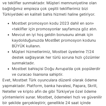
ve teklifler sunmaktadır. Müşteri memnuniyetine olan
bağlılığımız empieza çok çeşitli tekliflerimiz bizi
Türkiye’deki en kaliteli bahis hizmeti haline getiriyor.
Mostbet promosyon kodu 2023 dahil en son»
«teklifler için promosyonlar sayfamıza göz atın.
Mevcut en iyi hoş geldin bonusunu almak için
kaydolduğunuzda MostBet promosyon kodunu
BÜYÜK kullanın.
Müşteri hizmetlerimiz, Mostbet üyelerine 7/24
destek sağlayarak her türlü soruna hızlı çözümler
sunmaktadır.
Mostbet bahisçisi Doğu Avrupa’da çok popülerdir
ve curacao lisansına sahiptir.
Evet, Mostbet Türk oyunculara düzenli olarak ödeme
yapmaktadır. Platform, banka havalesi, Papara, Skrill,
Neteller ve kripto afin de gibi Türkiye’ye özel ödeme
yöntemlerini sunar. Mostbet, ödemeleri hızlı ve güvenilir
bir şekilde gerçekleştirir, genellikle 24 saat içinde