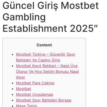
Güncel Giriş Mostbet
Gambling
Establishment 2025″
Content
Mostbet Türkiye – Güvenilir Spor
Bahisleri Ve Casino Giriş
Mostbet Kayıt Rehberi – Nasıl Üye
Olunur Ve Hoş Geldin Bonusu Nasıl
Alınır
Mostbet Para Çekme
Mostbet
Mostbet Uygulaması
Mostbet Spor Bahisleri Borsası
Masa Tenisi