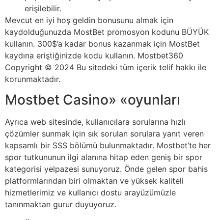
erişilebilir.
Mevcut en iyi hoş geldin bonusunu almak için
kaydolduğunuzda MostBet promosyon kodunu BÜYÜK
kullanın. 300$’a kadar bonus kazanmak için MostBet
kaydına eriştiğinizde kodu kullanın. Mostbet360
Copyright © 2024 Bu sitedeki tüm içerik telif hakkı ile
korunmaktadır.
Mostbet Casino» «oyunları
Ayrıca web sitesinde, kullanıcılara sorularına hızlı
çözümler sunmak için sık sorulan sorulara yanıt veren
kapsamlı bir SSS bölümü bulunmaktadır. Mostbet’te her
spor tutkununun ilgi alanına hitap eden geniş bir spor
kategorisi yelpazesi sunuyoruz. Önde gelen spor bahis
platformlarından biri olmaktan ve yüksek kaliteli
hizmetlerimiz ve kullanıcı dostu arayüzümüzle
tanınmaktan gurur duyuyoruz.