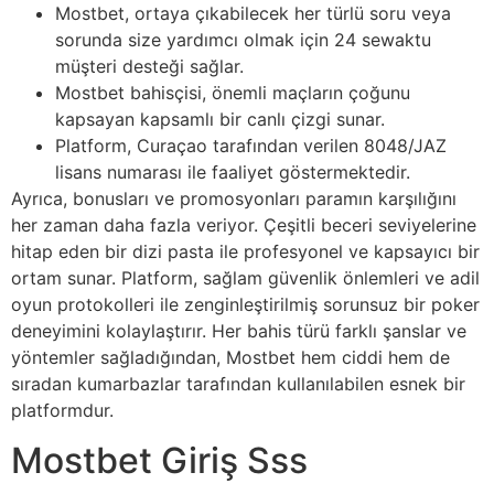
Mostbet, ortaya çıkabilecek her türlü soru veya
sorunda size yardımcı olmak için 24 sewaktu
müşteri desteği sağlar.
Mostbet bahisçisi, önemli maçların çoğunu
kapsayan kapsamlı bir canlı çizgi sunar.
Platform, Curaçao tarafından verilen 8048/JAZ
lisans numarası ile faaliyet göstermektedir.
Ayrıca, bonusları ve promosyonları paramın karşılığını
her zaman daha fazla veriyor. Çeşitli beceri seviyelerine
hitap eden bir dizi pasta ile profesyonel ve kapsayıcı bir
ortam sunar. Platform, sağlam güvenlik önlemleri ve adil
oyun protokolleri ile zenginleştirilmiş sorunsuz bir poker
deneyimini kolaylaştırır. Her bahis türü farklı şanslar ve
yöntemler sağladığından, Mostbet hem ciddi hem de
sıradan kumarbazlar tarafından kullanılabilen esnek bir
platformdur.
Mostbet Giriş Sss