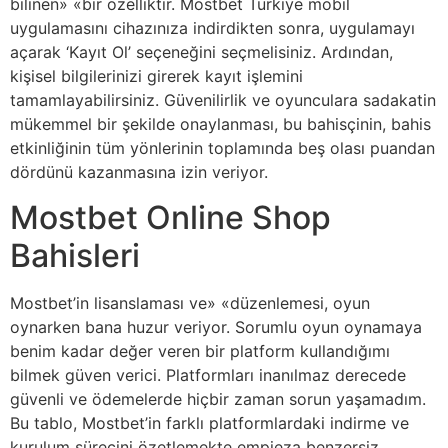
bilinen» «bir özelliktir. Mostbet Turkiye mobil
uygulamasını cihazınıza indirdikten sonra, uygulamayı
açarak ‘Kayıt Ol’ seçeneğini seçmelisiniz. Ardından,
kişisel bilgilerinizi girerek kayıt işlemini
tamamlayabilirsiniz. Güvenilirlik ve oyunculara sadakatin
mükemmel bir şekilde onaylanması, bu bahisçinin, bahis
etkinliğinin tüm yönlerinin toplamında beş olası puandan
dördünü kazanmasına izin veriyor.
Mostbet Online Shop
Bahisleri
Mostbet’in lisanslaması ve» «düzenlemesi, oyun
oynarken bana huzur veriyor. Sorumlu oyun oynamaya
benim kadar değer veren bir platform kullandığımı
bilmek güven verici. Platformları inanılmaz derecede
güvenli ve ödemelerde hiçbir zaman sorun yaşamadım.
Bu tablo, Mostbet’in farklı platformlardaki indirme ve
kurulum sürecini özetlemekte empieza benzersiz