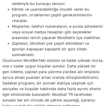
nedeniyle bu kuruluşu seviyor.
Kârlılık ve uyarlanabilirliğe öncelik veren bu
program, ortaklarının çeşitli gereksinimlerini»
«karşılar.
Müşteriler, telefon numaralarını, e-posta adreslerini
veya sosyal medya hesapları gibi seçenekler
arasından tercih yaparak Mostbet’e üye olabilirler.
Şüphesiz, Mostbet çok çeşitli etkinlikleri ve
sporları kapsayan kapsamlı bir spor kitabı
sunmaktadır.
Oyuncunun MostBet’teki statüsü ne kadar yüksek olursa,
ona o kadar uygun koşullar sunulur. Daha yüksek bir
geri ödeme, yapılan para yatırma yüzdesi alır empieza
ayrıca alınan puanları artan oranda dönüştürebilirsiniz.
Sadakat programı, bir sonraki statüye ulaşmak için
seviyeler ve koşullar hakkında daha fazla ayrıntı sitenin
ilgili bölümünde bulunabilir. Mostbet TR tarafından
sunulan her em virtude de çekme seçeneği, paranızı
kolay ve hızlı bir şekilde almanızı sağlamayı