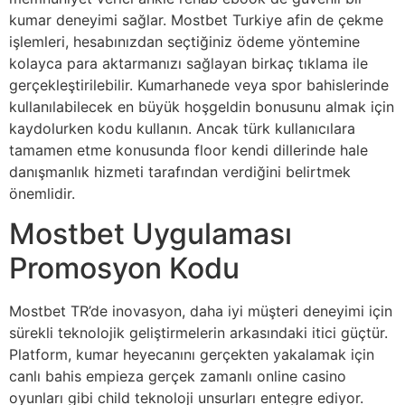
kumar deneyimi sağlar. Mostbet Turkiye afin de çekme
işlemleri, hesabınızdan seçtiğiniz ödeme yöntemine
kolayca para aktarmanızı sağlayan birkaç tıklama ile
gerçekleştirilebilir. Kumarhanede veya spor bahislerinde
kullanılabilecek en büyük hoşgeldin bonusunu almak için
kaydolurken kodu kullanın. Ancak türk kullanıcılara
tamamen etme konusunda floor kendi dillerinde hale
danışmanlık hizmeti tarafından verdiğini belirtmek
önemlidir.
Mostbet Uygulaması
Promosyon Kodu
Mostbet TR’de inovasyon, daha iyi müşteri deneyimi için
sürekli teknolojik geliştirmelerin arkasındaki itici güçtür.
Platform, kumar heyecanını gerçekten yakalamak için
canlı bahis empieza gerçek zamanlı online casino
oyunları gibi child teknoloji unsurları entegre ediyor.