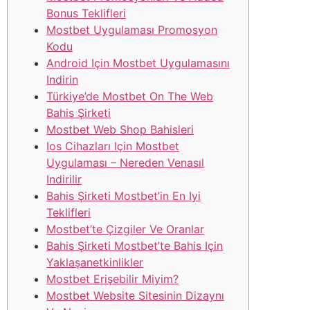
Bonus Teklifleri
Mostbet Uygulaması Promosyon
Kodu
Android Için Mostbet Uygulamasını
Indirin
Türkiye’de Mostbet On The Web
Bahis Şirketi
Mostbet Web Shop Bahisleri
Ios Cihazları Için Mostbet
Uygulaması – Nereden Venasıl
Indirilir
Bahis Şirketi Mostbet’in En Iyi
Teklifleri
Mostbet’te Çizgiler Ve Oranlar
Bahis Şirketi Mostbet’te Bahis Için
Yaklaşanetkinlikler
Mostbet Erişebilir Miyim?
Mostbet Website Sitesinin Dizaynı