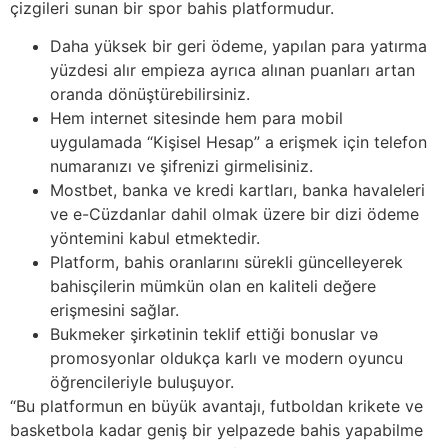
çizgileri sunan bir spor bahis platformudur.
Daha yüksek bir geri ödeme, yapılan para yatırma
yüzdesi alır empieza ayrıca alınan puanları artan
oranda dönüştürebilirsiniz.
Hem internet sitesinde hem para mobil
uygulamada “Kişisel Hesap” a erişmek için telefon
numaranızı ve şifrenizi girmelisiniz.
Mostbet, banka ve kredi kartları, banka havaleleri
ve e-Cüzdanlar dahil olmak üzere bir dizi ödeme
yöntemini kabul etmektedir.
Platform, bahis oranlarını sürekli güncelleyerek
bahisçilerin mümkün olan en kaliteli değere
erişmesini sağlar.
Bukmeker şirkətinin teklif ettiği bonuslar və
promosyonlar oldukça karlı ve modern oyuncu
öğrencileriyle buluşuyor.
“Bu platformun en büyük avantajı, futboldan krikete ve
basketbola kadar geniş bir yelpazede bahis yapabilme