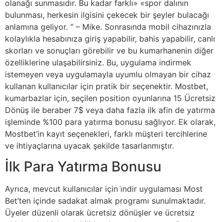
olanağı sunmasıdır. Bu kadar farklı» «spor dalının
bulunması, herkesin ilgisini çekecek bir şeyler bulacağı
anlamına geliyor. ” – Mike. Sonrasında mobil cihazınızla
kolaylıkla hesabınıza giriş yapabilir, bahis yapabilir, canlı
skorları ve sonuçları görebilir ve bu kumarhanenin diğer
özelliklerine ulaşabilirsiniz. Bu, uygulama indirmek
istemeyen veya uygulamayla uyumlu olmayan bir cihaz
kullanan kullanıcılar için pratik bir seçenektir. Mostbet,
kumarbazlar için, seçilen position oyunlarına 15 Ücretsiz
Dönüş ile beraber 7$ veya daha fazla ilk afin de yatırma
işleminde %100 para yatırma bonusu sağlıyor. Ek olarak,
Mostbet’in kayıt seçenekleri, farklı müşteri tercihlerine
ve ihtiyaçlarına uyacak şekilde tasarlanmıştır.
İlk Para Yatırma Bonusu
Ayrıca, mevcut kullanıcılar için i̇ndir uygulaması Most
Bet’ten içinde sadakat almak programı sunulmaktadır.
Üyeler düzenli olarak ücretsiz dönüşler ve ücretsiz