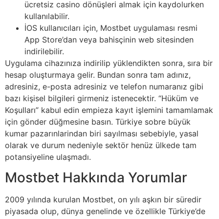
ücretsiz casino dönüşleri almak için kaydolurken
kullanılabilir.
İOS kullanıcıları için, Mostbet uygulaması resmi
App Store’dan veya bahisçinin web sitesinden
indirilebilir.
Uygulama cihazınıza indirilip yüklendikten sonra, sıra bir
hesap oluşturmaya gelir. Bundan sonra tam adınız,
adresiniz, e-posta adresiniz ve telefon numaranız gibi
bazı kişisel bilgileri girmeniz istenecektir. “Hüküm ve
Koşulları” kabul edin empieza kayıt işlemini tamamlamak
için gönder düğmesine basın. Türkiye sobre büyük
kumar pazarınlarindan biri sayılması sebebiyle, yasal
olarak ve durum nedeniyle sektör henüz ülkede tam
potansiyeline ulaşmadı.
Mostbet Hakkında Yorumlar
2009 yılında kurulan Mostbet, on yılı aşkın bir süredir
piyasada olup, dünya genelinde ve özellikle Türkiye’de