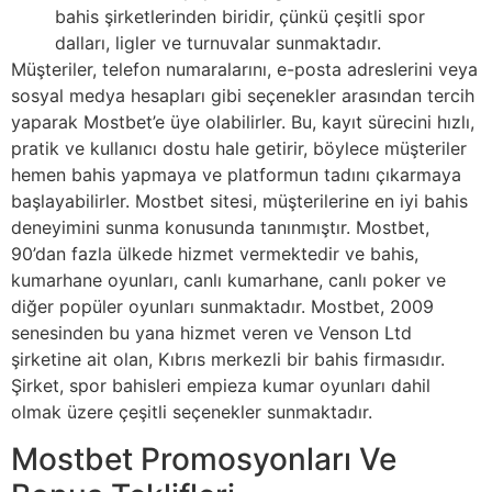
bahis şirketlerinden biridir, çünkü çeşitli spor
dalları, ligler ve turnuvalar sunmaktadır.
Müşteriler, telefon numaralarını, e-posta adreslerini veya
sosyal medya hesapları gibi seçenekler arasından tercih
yaparak Mostbet’e üye olabilirler. Bu, kayıt sürecini hızlı,
pratik ve kullanıcı dostu hale getirir, böylece müşteriler
hemen bahis yapmaya ve platformun tadını çıkarmaya
başlayabilirler. Mostbet sitesi, müşterilerine en iyi bahis
deneyimini sunma konusunda tanınmıştır. Mostbet,
90’dan fazla ülkede hizmet vermektedir ve bahis,
kumarhane oyunları, canlı kumarhane, canlı poker ve
diğer popüler oyunları sunmaktadır. Mostbet, 2009
senesinden bu yana hizmet veren ve Venson Ltd
şirketine ait olan, Kıbrıs merkezli bir bahis firmasıdır.
Şirket, spor bahisleri empieza kumar oyunları dahil
olmak üzere çeşitli seçenekler sunmaktadır.
Mostbet Promosyonları Ve