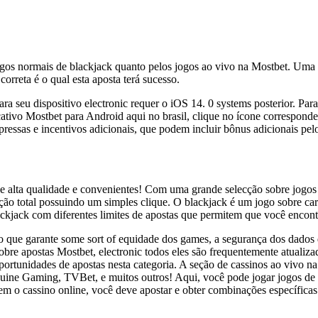
os normais de blackjack quanto pelos jogos ao vivo na Mostbet. Uma 
orreta é o qual esta aposta terá sucesso.
u dispositivo electronic requer o iOS 14. 0 systems posterior. Para a
icativo Mostbet para Android aqui no brasil, clique no ícone correspond
essas e incentivos adicionais, que podem incluir bônus adicionais pelo 
de alta qualidade e convenientes! Com uma grande selecção sobre jogos
sfação total possuindo um simples clique. O blackjack é um jogo sobre c
blackjack com diferentes limites de apostas que permitem que você enco
to que garante some sort of equidade dos games, a segurança dos dados 
re apostas Mostbet, electronic todos eles são frequentemente atualizad
portunidades de apostas nesta categoria. A seção de cassinos ao vivo 
e Gaming, TVBet, e muitos outros! Aqui, você pode jogar jogos de cas
ts em o cassino online, você deve apostar e obter combinações específic