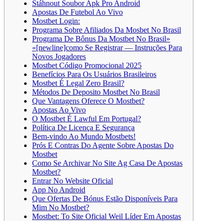
Stáhnout Soubor Apk Pro Android
Apostas De Futebol Ao Vivo
Mostbet Login:
Programa Sobre Afiliados Da Mosbet No Brasil
Programa De Bônus Da Mostbet No Brasil»
«[newline]como Se Registrar — Instruções Para
Novos Jogadores
Mostbet Código Promocional 2025
Benefícios Para Os Usuários Brasileiros
Mostbet É Legal Zero Brasil?
Métodos De Deposito Mostbet No Brasil
Que Vantagens Oferece O Mostbet?
Apostas Ao Vivo
O Mostbet É Lawful Em Portugal?
Política De Licença E Segurança
Bem-vindo Ao Mundo Mostbets!
Prós E Contras Do Agente Sobre Apostas Do
Mostbet
Como Se Archivar No Site Ag Casa De Apostas
Mostbet?
Entrar No Website Oficial
App No Android
Que Ofertas De Bónus Estão Disponíveis Para
Mim No Mostbet?
Mostbet: To Site Oficial Weil Líder Em Apostas