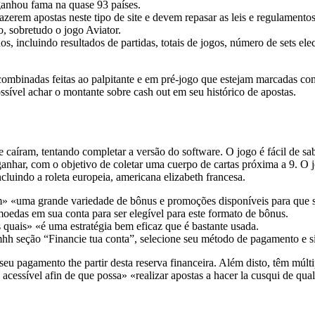
anhou fama na quase 93 países.
azerem apostas neste tipo de site e devem repasar as leis e regulament
, sobretudo o jogo Aviator.
 incluindo resultados de partidas, totais de jogos, número de sets el
e combinadas feitas ao palpitante e em pré-jogo que estejam marcadas 
ssível achar o montante sobre cash out em seu histórico de apostas.
íram, tentando completar a versão do software. O jogo é fácil de sab
har, com o objetivo de coletar uma cuerpo de cartas próxima a 9. O jo
ncluindo a roleta europeia, americana elizabeth francesa.
em» «uma grande variedade de bônus e promoções disponíveis para que s
edas em sua conta para ser elegível para este formato de bônus.
 quais» «é uma estratégia bem eficaz que é bastante usada.
, mhh seção “Financie tua conta”, selecione seu método de pagamento e 
eu pagamento the partir desta reserva financeira. Além disto, têm múlt
 acessível afin de que possa» «realizar apostas a hacer la cusqui de qua