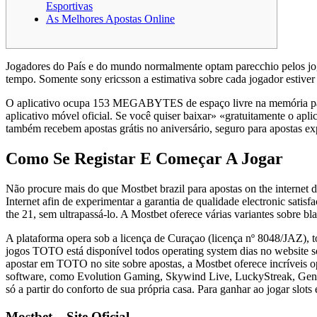
Esportivas
As Melhores Apostas Online
Jogadores do País e do mundo normalmente optam parecchio pelos jog
tempo. Somente sony ericsson a estimativa sobre cada jogador estiver c
O aplicativo ocupa 153 MEGABYTES de espaço livre na memória para se
aplicativo móvel oficial. Se você quiser baixar» «gratuitamente o apl
também recebem apostas grátis no aniversário, seguro para apostas expr
Como Se Registar E Começar A Jogar
Não procure mais do que Mostbet brazil para apostas on the internet 
Internet afin de experimentar a garantia de qualidade electronic sati
the 21, sem ultrapassá-lo. A Mostbet oferece várias variantes sobre 
A plataforma opera sob a licença de Curaçao (licença nº 8048/JAZ), 
jogos TOTO está disponível todos operating system dias no website sob
apostar em TOTO no site sobre apostas, a Mostbet oferece incríveis o
software, como Evolution Gaming, Skywind Live, LuckyStreak, Genuin
só a partir do conforto de sua própria casa. Para ganhar ao jogar slo
Mostbet – Site Oficial