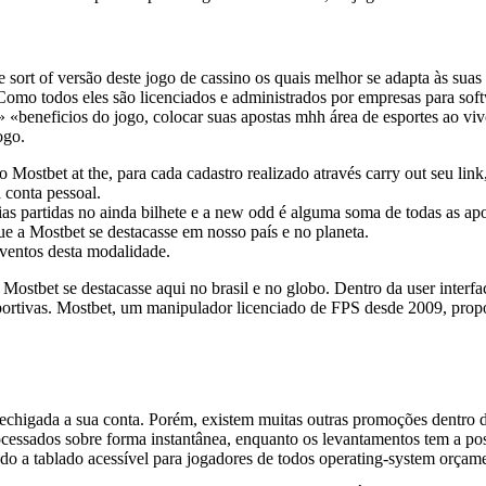
 sort of versão deste jogo de cassino os quais melhor se adapta às sua
. Como todos eles são licenciados e administrados por empresas para so
 «beneficios do jogo, colocar suas apostas mhh área de esportes ao viv
ogo.
 Mostbet at the, para cada cadastro realizado através carry out seu lin
 conta pessoal.
as partidas no ainda bilhete e a new odd é alguma soma de todas as apo
ue a Mostbet se destacasse em nosso país e no planeta.
eventos desta modalidade.
 Mostbet se destacasse aqui no brasil e no globo. Dentro da user interf
portivas. Mostbet, um manipulador licenciado de FPS desde 2009, propor
chigada a sua conta. Porém, existem muitas outras promoções dentro da
cessados sobre forma instantânea, enquanto os levantamentos tem a pos
 a tablado acessível para jogadores de todos operating-system orçame