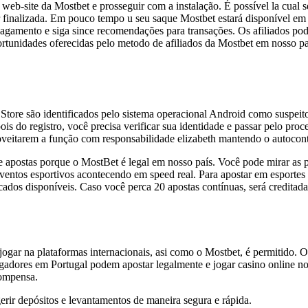
eb-site da Mostbet e prosseguir com a instalação. É possível la cual se
er finalizada. Em pouco tempo u seu saque Mostbet estará disponível em 
agamento e siga since recomendações para transações. Os afiliados pode
oportunidades oferecidas pelo metodo de afiliados da Mostbet em nosso p
Store são identificados pelo sistema operacional Android como suspeito
s do registro, você precisa verificar sua identidade e passar pelo pro
roveitarem a função com responsabilidade elizabeth mantendo o autocont
e apostas porque o MostBet é legal em nosso país. Você pode mirar as 
tos esportivos acontecendo em speed real. Para apostar em esportes c
ercados disponíveis. Caso você perca 20 apostas contínuas, será credit
 jogar na plataformas internacionais, asi como o Mostbet, é permitido. 
jogadores em Portugal podem apostar legalmente e jogar casino online 
compensa.
ir depósitos e levantamentos de maneira segura e rápida.