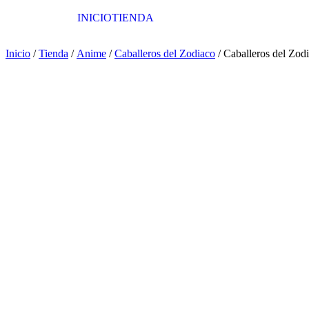
INICIO
TIENDA
Inicio
/
Tienda
/
Anime
/
Caballeros del Zodiaco
/ Caballeros del Zod