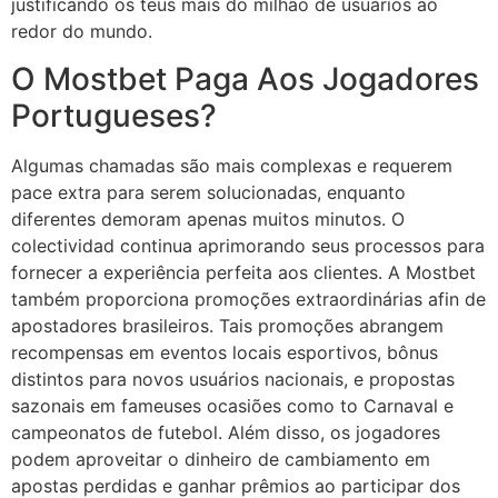
justificando os teus mais do milhão de usuários ao
redor do mundo.
O Mostbet Paga Aos Jogadores
Portugueses?
Algumas chamadas são mais complexas e requerem
pace extra para serem solucionadas, enquanto
diferentes demoram apenas muitos minutos. O
colectividad continua aprimorando seus processos para
fornecer a experiência perfeita aos clientes. A Mostbet
também proporciona promoções extraordinárias afin de
apostadores brasileiros. Tais promoções abrangem
recompensas em eventos locais esportivos, bônus
distintos para novos usuários nacionais, e propostas
sazonais em fameuses ocasiões como to Carnaval e
campeonatos de futebol. Além disso, os jogadores
podem aproveitar o dinheiro de cambiamento em
apostas perdidas e ganhar prêmios ao participar dos