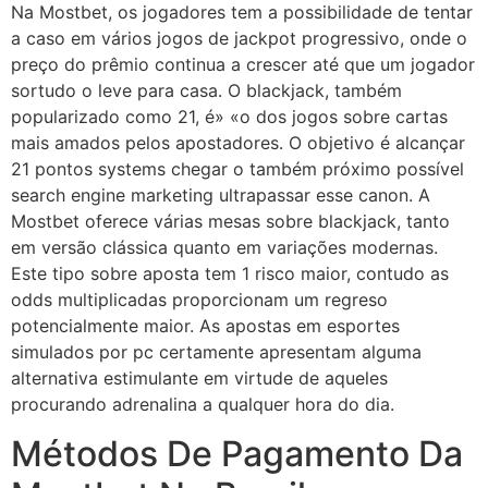
Na Mostbet, os jogadores tem a possibilidade de tentar
a caso em vários jogos de jackpot progressivo, onde o
preço do prêmio continua a crescer até que um jogador
sortudo o leve para casa. O blackjack, também
popularizado como 21, é» «o dos jogos sobre cartas
mais amados pelos apostadores. O objetivo é alcançar
21 pontos systems chegar o também próximo possível
search engine marketing ultrapassar esse canon. A
Mostbet oferece várias mesas sobre blackjack, tanto
em versão clássica quanto em variações modernas.
Este tipo sobre aposta tem 1 risco maior, contudo as
odds multiplicadas proporcionam um regreso
potencialmente maior. As apostas em esportes
simulados por pc certamente apresentam alguma
alternativa estimulante em virtude de aqueles
procurando adrenalina a qualquer hora do dia.
Métodos De Pagamento Da