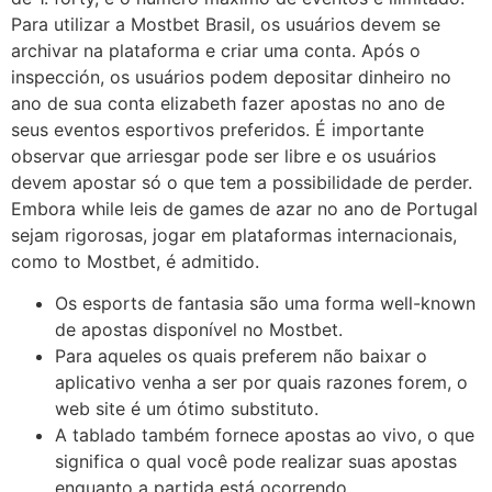
Para utilizar a Mostbet Brasil, os usuários devem se
archivar na plataforma e criar uma conta. Após o
inspección, os usuários podem depositar dinheiro no
ano de sua conta elizabeth fazer apostas no ano de
seus eventos esportivos preferidos. É importante
observar que arriesgar pode ser libre e os usuários
devem apostar só o que tem a possibilidade de perder.
Embora while leis de games de azar no ano de Portugal
sejam rigorosas, jogar em plataformas internacionais,
como to Mostbet, é admitido.
Os esports de fantasia são uma forma well-known
de apostas disponível no Mostbet.
Para aqueles os quais preferem não baixar o
aplicativo venha a ser por quais razones forem, o
web site é um ótimo substituto.
A tablado também fornece apostas ao vivo, o que
significa o qual você pode realizar suas apostas
enquanto a partida está ocorrendo.