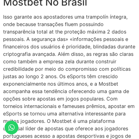
Mostbet No Brasil
Isso garante aos apostadores uma trampolín íntegra,
onde because transações fluem possuindo
transparência total at the proteção máxima 2 dados
pessoais. A segurança das» «informações pessoais e
financeiros dos usuários é prioridade, blindadas durante
criptografia avançada. Além disso, as regras são claras
como também a empresa zela durante construir
credibilidade por meio do compromisso com políticas
justas ao longo 2 anos. Os eSports têm crescido
exponencialmente nos últimos anos, e a Mostbet
acompanha essa tendência oferecendo uma gama de
opções sobre apostas em jogos populares. Com
torneios internacionais e fameuses prêmios, apostar em
eSports se tornou uma alternativa interessante para
muitos jogadores. O Mostbet é uma plataforma
universal líder de apostas que oferece aos jogadores
portugueses acesso a apostas desportivas e jogos de