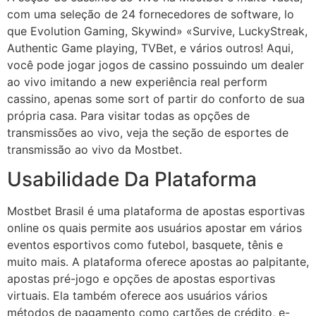
com uma seleção de 24 fornecedores de software, lo
que Evolution Gaming, Skywind» «Survive, LuckyStreak,
Authentic Game playing, TVBet, e vários outros! Aqui,
você pode jogar jogos de cassino possuindo um dealer
ao vivo imitando a new experiência real perform
cassino, apenas some sort of partir do conforto de sua
própria casa. Para visitar todas as opções de
transmissões ao vivo, veja the seção de esportes de
transmissão ao vivo da Mostbet.
Usabilidade Da Plataforma
Mostbet Brasil é uma plataforma de apostas esportivas
online os quais permite aos usuários apostar em vários
eventos esportivos como futebol, basquete, tênis e
muito mais. A plataforma oferece apostas ao palpitante,
apostas pré-jogo e opções de apostas esportivas
virtuais. Ela também oferece aos usuários vários
métodos de pagamento como cartões de crédito, e-