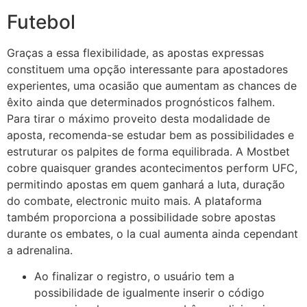
Futebol
Graças a essa flexibilidade, as apostas expressas
constituem uma opção interessante para apostadores
experientes, uma ocasião que aumentam as chances de
êxito ainda que determinados prognósticos falhem.
Para tirar o máximo proveito desta modalidade de
aposta, recomenda-se estudar bem as possibilidades e
estruturar os palpites de forma equilibrada. A Mostbet
cobre quaisquer grandes acontecimentos perform UFC,
permitindo apostas em quem ganhará a luta, duração
do combate, electronic muito mais. A plataforma
também proporciona a possibilidade sobre apostas
durante os embates, o la cual aumenta ainda cependant
a adrenalina.
Ao finalizar o registro, o usuário tem a
possibilidade de igualmente inserir o código