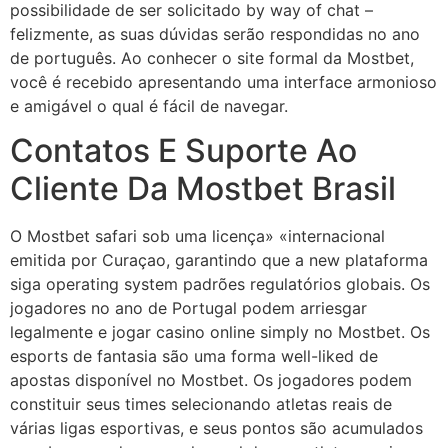
possibilidade de ser solicitado by way of chat –
felizmente, as suas dúvidas serão respondidas no ano
de português. Ao conhecer o site formal da Mostbet,
você é recebido apresentando uma interface armonioso
e amigável o qual é fácil de navegar.
Contatos E Suporte Ao
Cliente Da Mostbet Brasil
O Mostbet safari sob uma licença» «internacional
emitida por Curaçao, garantindo que a new plataforma
siga operating system padrões regulatórios globais. Os
jogadores no ano de Portugal podem arriesgar
legalmente e jogar casino online simply no Mostbet. Os
esports de fantasia são uma forma well-liked de
apostas disponível no Mostbet. Os jogadores podem
constituir seus times selecionando atletas reais de
várias ligas esportivas, e seus pontos são acumulados