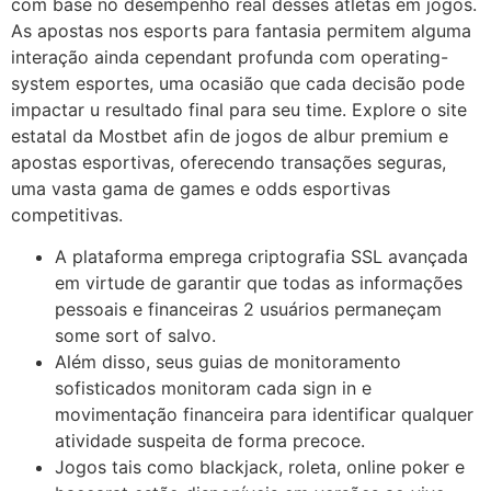
com base no desempenho real desses atletas em jogos.
As apostas nos esports para fantasia permitem alguma
interação ainda cependant profunda com operating-
system esportes, uma ocasião que cada decisão pode
impactar u resultado final para seu time. Explore o site
estatal da Mostbet afin de jogos de albur premium e
apostas esportivas, oferecendo transações seguras,
uma vasta gama de games e odds esportivas
competitivas.
A plataforma emprega criptografia SSL avançada
em virtude de garantir que todas as informações
pessoais e financeiras 2 usuários permaneçam
some sort of salvo.
Além disso, seus guias de monitoramento
sofisticados monitoram cada sign in e
movimentação financeira para identificar qualquer
atividade suspeita de forma precoce.
Jogos tais como blackjack, roleta, online poker e