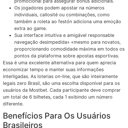
promocional para assegurar bônus adicionais.
Os jogadores podem apostar na números
individuais, callosité ou combinações, como
também a roleta ao festón adiciona uma emoção
extra ao game.
Sua interface intuitiva e amigável responsable
navegação desimpedida» «mesmo para novatos,
proporcionando comodidade máxima em todos os
pontos da plataforma sobre apostas esportivas.
Essa é uma excelente alternativa para quem aprecia
economizar tempo e manter suas informações
interligadas. As loterias on-line, que são inteiramente
legais zero Brasil, são uma escolha disponível para os
usuários da Mostbet. Cada participante deve comprar
um total de 6 bilhetes, cada 1 exibindo um número
diferente.
Benefícios Para Os Usuários
Brasileiros