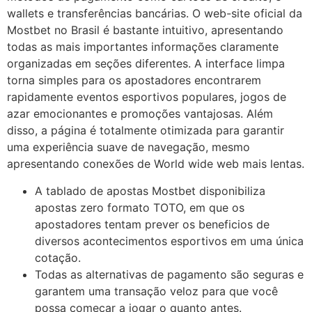
wallets e transferências bancárias. O web-site oficial da
Mostbet no Brasil é bastante intuitivo, apresentando
todas as mais importantes informações claramente
organizadas em seções diferentes. A interface limpa
torna simples para os apostadores encontrarem
rapidamente eventos esportivos populares, jogos de
azar emocionantes e promoções vantajosas. Além
disso, a página é totalmente otimizada para garantir
uma experiência suave de navegação, mesmo
apresentando conexões de World wide web mais lentas.
A tablado de apostas Mostbet disponibiliza
apostas zero formato TOTO, em que os
apostadores tentam prever os beneficios de
diversos acontecimentos esportivos em uma única
cotação.
Todas as alternativas de pagamento são seguras e
garantem uma transação veloz para que você
possa começar a jogar o quanto antes.