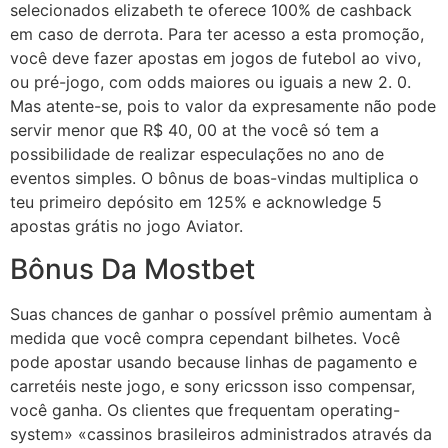
selecionados elizabeth te oferece 100% de cashback
em caso de derrota. Para ter acesso a esta promoção,
você deve fazer apostas em jogos de futebol ao vivo,
ou pré-jogo, com odds maiores ou iguais a new 2. 0.
Mas atente-se, pois to valor da expresamente não pode
servir menor que R$ 40, 00 at the você só tem a
possibilidade de realizar especulações no ano de
eventos simples. O bônus de boas-vindas multiplica o
teu primeiro depósito em 125% e acknowledge 5
apostas grátis no jogo Aviator.
Bônus Da Mostbet
Suas chances de ganhar o possível prêmio aumentam à
medida que você compra cependant bilhetes. Você
pode apostar usando because linhas de pagamento e
carretéis neste jogo, e sony ericsson isso compensar,
você ganha. Os clientes que frequentam operating-
system» «cassinos brasileiros administrados através da