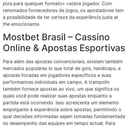
piza para qualquer formato» «sobre jogador. Com
renomados fornecedores de jogos, os apostadores tem
a possibilidade de ter certeza da experiência justa at
the emocionante.
Mostbet Brasil – Cassino
Online & Apostas Esportivas
Para além das apostas convencionais, existem também
mercados populares lo que total de gols, handicaps, e
apostas focadas em jogadores específicos e suas
performances individuais em campo. A trampolín
também fornece apostas ao vivo, um que significa os
quais você pode realizar suas apostas enquanto a
partida está ocorrendo. Isso acrescenta um elemento
empolgante à experiência sobre apostas, permitindo o
qual decisões informadas sejam tomadas fundamentada
no desempenho das equipes em tempo actual. Para