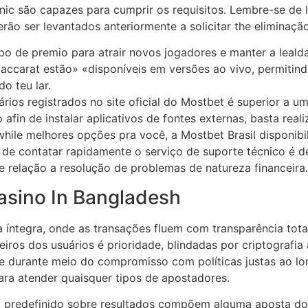
c são capazes para cumprir os requisitos. Lembre-se de la
rão ser levantados anteriormente a solicitar the eliminaçã
o de premio para atrair novos jogadores e manter a leald
baccarat estão» «disponíveis em versões ao vivo, permitin
o teu lar.
os registrados no site oficial do Mostbet é superior a um
o afin de instalar aplicativos de fontes externas, basta rea
while melhores opções pra você, a Mostbet Brasil disponibi
e de contatar rapidamente o serviço de suporte técnico é 
 relação a resolução de problemas de natureza financeira.
asino In Bangladesh
 íntegra, onde as transações fluem com transparência tot
ros dos usuários é prioridade, blindadas por criptografia 
ade durante meio do compromisso com políticas justas ao l
a atender quaisquer tipos de apostadores.
o predefinido sobre resultados compõem alguma aposta do