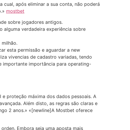
 cual, após eliminar a sua conta, não poderá
o.»
mostbet
ade sobre jogadores antigos.
do alguma verdadeira experiência sobre
 milhão.
lizar esta permissão e aguardar a new
liza vivencias de cadastro variadas, tendo
de importante importância para operating-
al e proteção máxima dos dados pessoais. A
avançada. Além disto, as regras são claras e
ongo 2 anos.» «[newline]A Mostbet oferece
 orden. Embora seja uma aposta mais