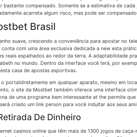
ir bastante compensado. Somente se a estimativa de cada j
nadamente acarreta algum risco, mas pode ser compensado s
stbet Brasil
nho suave, crescendo a conveniência para apostar no tele
t conta com uma área exclusiva dedicada a new esta prátic
s reais espalhados ao redor da terra. A adaptabilidade pra 
zabeth no mundo. Dentro da interface você terá, por exemp
esta casa de apostas esportivas.
ar o portaldiretamente em qualquer aparato, mesmo em loca
o, o site da Mostbet também oferece uma interface otimi
iona de uma programa bem interessante at the permite que
será criado um link person para você indultar aos seus am
tirada De Dinheiro
rnet casinos online que têm mais de 1300 jogos de caça-n