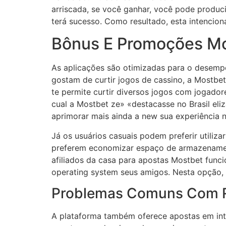
arriscada, se você ganhar, você pode produc
terá sucesso. Como resultado, esta intencio
Bônus E Promoções Mo
As aplicações são otimizadas para o desempe
gostam de curtir jogos de cassino, a Mostbe
te permite curtir diversos jogos com jogadore
cual a Mostbet ze» «destacasse no Brasil eli
aprimorar mais ainda a new sua experiência n
Já os usuários casuais podem preferir utiliz
preferem economizar espaço de armazenament
afiliados da casa para apostas Mostbet func
operating system seus amigos. Nesta opção, 
Problemas Comuns Com Re
A plataforma também oferece apostas em inte