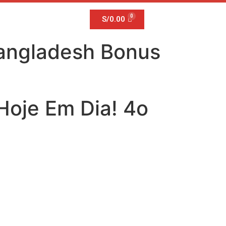
S/
0.00
Bangladesh Bonus
Hoje Em Dia! 4o